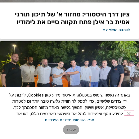
ציון דרך היסטורי: מחזור א' של תיכון תורני
אמית בר אילן פתח תקווה סיים את לימודיו
לכתבה המלאה »
באתר זה נעשה שימוש בטכנולוגיות איסוף מידע כגון Cookies, לרבות על
ידי צדדים שלישיים, כדי לספק לך חוויית גלישה טובה יותר וכן למטרות
סטטיסטיקה, איפיון ושיווק. המשך גלישה באתר מהווה הסכמתך לכך.
למידע נוסף ואפשרות לנהל את השימוש באמצעים הללו, ראו את
תנאי השימוש ומדיניות הפרטיות
תוספת כוח לצי החירום: רכב מבצעי חדש
הצטרף למערך הצלת החיים בפתח תקווה
אישור
לכתבה המלאה »