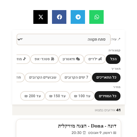
📍 עיר:
קטגוריה
הכל
👶 ילדים
🎭 תיאטרון
🎤 סטנד-אפ
🎵 מוזיקה
🎼
תאריך
כל התאריכים
7 ימים הקרובים
שבועיים הקרובים
חודש הקרוב
מחיר
כל המחירים
עד 100 ₪
עד 150 ₪
עד 200 ₪
41
אירועים נמצאו
דונה - Dona - הצגה מוזיקלית
📅 ראשון, 9 אוגוסט ⏰ 20:30