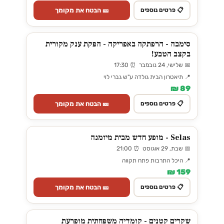
🎫 הבטח את מקומך
📋 פרטים נוספים
סימבה - הרפתקה באפריקה - הפקת ענק מקורית
בקצב הטבע!
📅 שלישי, 24 נובמבר ⏰ 17:30
📍 תיאטרון הבית גולדה ע"ש גברי לוי
89 ₪
🎫 הבטח את מקומך
📋 פרטים נוספים
Selas - מופע חדש מבית מיומנה
📅 שבת, 29 אוגוסט ⏰ 21:00
📍 היכל התרבות פתח תקווה
159 ₪
🎫 הבטח את מקומך
📋 פרטים נוספים
שקרים קטנים - קומדיה משפחתית מופרעת