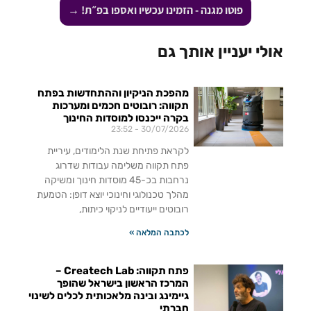
פוטו מגנה - הזמינו עכשיו ואספו בפ״ת! →
אולי יעניין אותך גם
מהפכת הניקיון וההתחדשות בפתח
תקווה: רובוטים חכמים ומערכות
בקרה ייכנסו למוסדות החינוך
23:52
30/07/2026
לקראת פתיחת שנת הלימודים, עיריית
פתח תקווה משלימה עבודות שדרוג
נרחבות בכ-45 מוסדות חינוך ומשיקה
מהלך טכנולוגי וחינוכי יוצא דופן: הטמעת
רובוטים ייעודיים לניקוי כיתות,
לכתבה המלאה »
פתח תקווה: Createch Lab –
המרכז הראשון בישראל שהופך
גיימינג ובינה מלאכותית לכלים לשינוי
חברתי