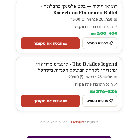
רומיאו ויוליה — בלט פלמנקו ברצלונה -
Barcelona Flamenco Ballet
📅 שבת, 20 פברואר ⏰ 13:00
📍 היכל התרבות פתח תקווה
199–299 ₪
🎫 הבטח את מקומך
📋 פרטים נוספים
The Beatles legend - קונצרט מחווה חי
וגרנדיוזי ללהקת הביטלס האגדית בישראל
📅 שלישי, 23 פברואר ⏰ 20:00
📍 היכל התרבות פתח תקווה
226–376 ₪
🎫 הבטח את מקומך
📋 פרטים נוספים
אירועים ב
Kartisim
· כרטיסים מאובטחים