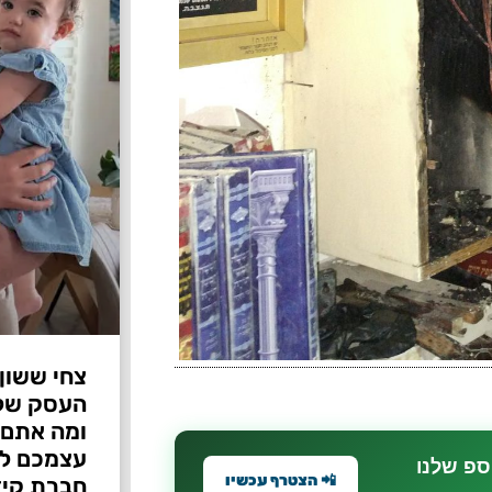
צחי ששון
ומה אתם 
עצמכם לפ
ספ שלנו
📲 הצטרף עכשיו
חברת קיד