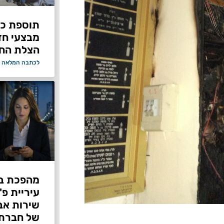
תוספת כוח
מבצעי ח
הצלת החי
לכתבה המלאה 
מהפכת בי
עיריית פ
של חברת Bond ללא על