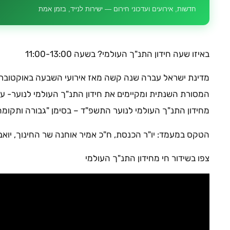
חדשות, אירועים ועדכוני חירום — ישירות לנייד, בזמן אמת
באיזו שעה חידון התנ"ך העולמי? בשעה 11:00-13:00
מדינת ישראל עברה שנה קשה מאז אירועי השבעה באוקטובר –
המסורת השנתית ומקיימים את חידון התנ"ך העולמי לנוער- עם 
מחידון התנ"ך העולמי לנוער התשפ"ד – בסימן "גבורה ותקומה" – 76 שנה למדינת י
הטקס במעמד: יו"ר הכנסת, ח"כ אמיר אוחנה שר החינוך, יואב
צפו בשידור חי מחידון התנ"ך העולמי