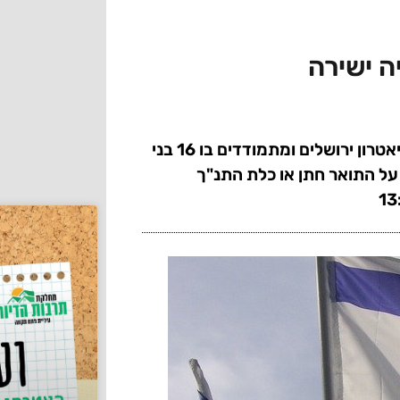
חידון התנ"ך העולמי ייערך היום (ג') יום העצמאות בתיאטרון ירושלים ומתמודדים בו 16 בני
 מישראל, הם יתחרו על התואר חתן או כלת התנ"ך