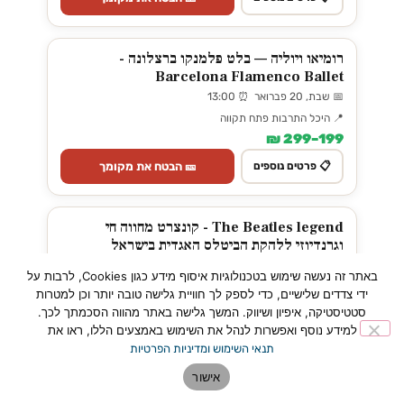
רומיאו ויוליה — בלט פלמנקו ברצלונה -
Barcelona Flamenco Ballet
📅 שבת, 20 פברואר ⏰ 13:00
📍 היכל התרבות פתח תקווה
199–299 ₪
🎫 הבטח את מקומך
📋 פרטים נוספים
The Beatles legend - קונצרט מחווה חי
וגרנדיוזי ללהקת הביטלס האגדית בישראל
📅 שלישי, 23 פברואר ⏰ 20:00
באתר זה נעשה שימוש בטכנולוגיות איסוף מידע כגון Cookies, לרבות על
📍 היכל התרבות פתח תקווה
ידי צדדים שלישיים, כדי לספק לך חוויית גלישה טובה יותר וכן למטרות
226–376 ₪
סטטיסטיקה, איפיון ושיווק. המשך גלישה באתר מהווה הסכמתך לכך.
למידע נוסף ואפשרות לנהל את השימוש באמצעים הללו, ראו את
🎫 הבטח את מקומך
📋 פרטים נוספים
תנאי השימוש ומדיניות הפרטיות
אישור
אירועים ב
Kartisim
· כרטיסים מאובטחים