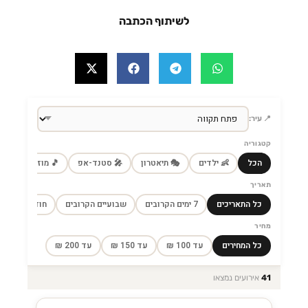
לשיתוף הכתבה
📍 עיר:
קטגוריה
הכל
👶 ילדים
🎭 תיאטרון
🎤 סטנד-אפ
🎵 מוזיקה
🎼
תאריך
כל התאריכים
7 ימים הקרובים
שבועיים הקרובים
חודש הקרוב
מחיר
כל המחירים
עד 100 ₪
עד 150 ₪
עד 200 ₪
41
אירועים נמצאו