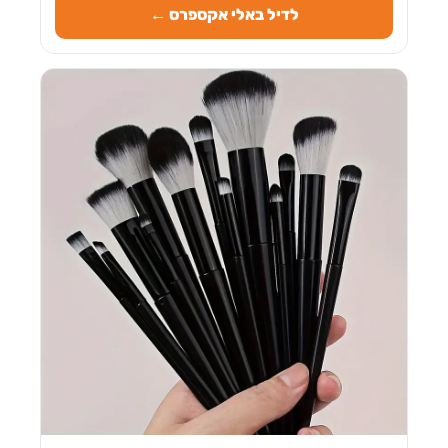
לדיל באלי אקספרס ←