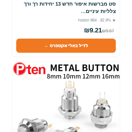
סט מברשות איפור חדש 13 יחידות רך ורך
צלליות עיניים…
★ 92.9% · 864 הזמנות
₪9.21
₪9.67
לדיל באלי אקספרס ←