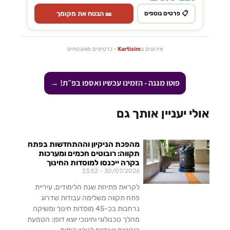
🎫 הבטח את מקומך
📋 פרטים נוספים
אירועים ב
Kartisim
· כרטיסים מאובטחים
פוטו מגנה - הזמינו עכשיו ואספו בפ״ת! →
אולי יעניין אותך גם
מהפכת הניקיון וההתחדשות בפתח
תקווה: רובוטים חכמים ומערכות
בקרה ייכנסו למוסדות החינוך
23:52
30/07/2026
לקראת פתיחת שנת הלימודים, עיריית
פתח תקווה משלימה עבודות שדרוג
נרחבות בכ-45 מוסדות חינוך ומשיקה
מהלך טכנולוגי וחינוכי יוצא דופן: הטמעת