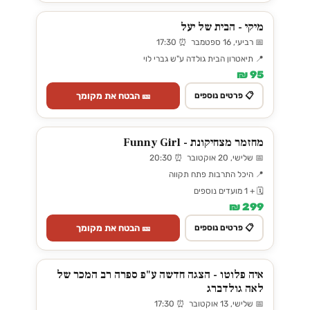
מיקי - הבית של יעל
📅 רביעי, 16 ספטמבר ⏰ 17:30
📍 תיאטרון הבית גולדה ע"ש גברי לוי
95 ₪
🎫 הבטח את מקומך
📋 פרטים נוספים
מחזמר מצחיקונת - Funny Girl
📅 שלישי, 20 אוקטובר ⏰ 20:30
📍 היכל התרבות פתח תקווה
🗓️ + 1 מועדים נוספים
299 ₪
🎫 הבטח את מקומך
📋 פרטים נוספים
איה פלוטו - הצגה חדשה ע"פ ספרה רב המכר של
לאה גולדברג
📅 שלישי, 13 אוקטובר ⏰ 17:30