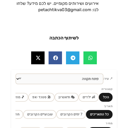
אירועים ושירותים מקומיים. יש לכם מידע? שלחו
לנו: petachtikva03@gmail.com
לשיתוף הכתבה
📍 עיר:
קטגוריה
הכל
👶 ילדים
🎭 תיאטרון
🎤 סטנד-אפ
🎵 מוזיקה
🎼
תאריך
כל התאריכים
7 ימים הקרובים
שבועיים הקרובים
חודש הקרוב
מחיר