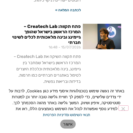
רובוטים ייעודיים לניקוי כיתות,
לכתבה המלאה »
פתח תקווה: Createch Lab –
המרכז הראשון בישראל שהופך
גיימינג ובינה מלאכותית לכלים לשינוי
חברתי
16:48
15/07/2026
פתח תקווה השיקה את Createch Lab –
המרכז הראשון בישראל שמחבר בין
גיימינג, בינה מלאכותית וכלכלת היוצרים
לטיפול באתגרים חברתיים כמו חרמות,
בדידות ובריאות נפשית.
באתר זה נעשה שימוש בטכנולוגיות איסוף מידע כגון Cookies, לרבות על
לכתבה המלאה »
ידי צדדים שלישיים, כדי לספק לך חוויית גלישה טובה יותר וכן למטרות
סטטיסטיקה, איפיון ושיווק. המשך גלישה באתר מהווה הסכמתך לכך.
למידע נוסף ואפשרות לנהל את השימוש באמצעים הללו, ראו את
תנאי השימוש ומדיניות הפרטיות
אישור