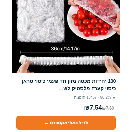
100 יחידות מכסה מזון חד פעמי כיסוי סראן
כיסוי קערה פלסטיק לש…
★ 90.2% · 13457 הזמנות
₪7.54
₪7.69
לדיל באלי אקספרס ←