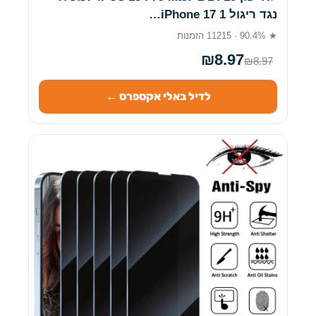
נגד ריגול iPhone 17 1…
★ 90.4% · 11215 הזמנות
₪8.97
₪8.97
לדיל באלי אקספרס ←