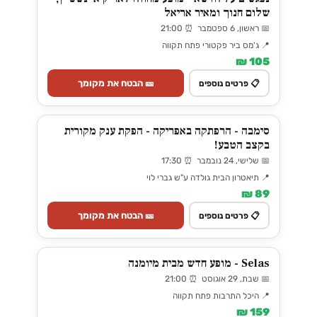
שלום חנוך ומאיר אריאל
📅 ראשון, 6 ספטמבר ⏰ 21:00
📍 ג'מס ביר פקטורי פתח תקווה
105 ₪
🎫 הבטח את מקומך
📋 פרטים נוספים
סימבה - הרפתקה באפריקה - הפקת ענק מקורית
בקצב הטבע!
📅 שלישי, 24 נובמבר ⏰ 17:30
📍 תיאטרון הבית גולדה ע"ש גברי לוי
89 ₪
🎫 הבטח את מקומך
📋 פרטים נוספים
Selas - מופע חדש מבית מיומנה
📅 שבת, 29 אוגוסט ⏰ 21:00
📍 היכל התרבות פתח תקווה
159 ₪