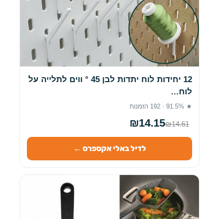
12 יחידות לוח יתדות לבן 45 ° ווים לתלייה על
לוח…
★ 91.5% · 192 הזמנות
₪14.15
₪14.61
לדיל באלי אקספרס ←