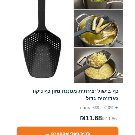
כף בישול יצירתית מסננת מזון כף ניקוז
גאדג'טים גדול…
★ 92.0% · 666 הזמנות
₪11.68
₪11.86
לדיל באלי אקספרס ←