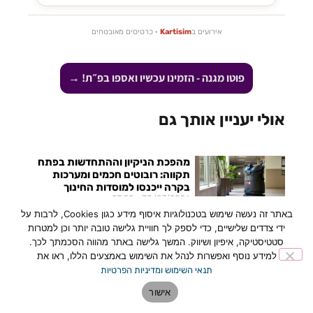
אירועים ב
Kartisim
· כרטיסים מאובטחים
פוטו מגנה - הזמינו עכשיו ואספו בפ״ת! →
אולי יעניין אותך גם
מהפכת הניקיון וההתחדשות בפתח
תקווה: רובוטים חכמים ומערכות
בקרה ייכנסו למוסדות החינוך
23:52
30/07/2026
באתר זה נעשה שימוש בטכנולוגיות איסוף מידע כגון Cookies, לרבות על
לקראת פתיחת שנת הלימודים, עיריית
ידי צדדים שלישיים, כדי לספק לך חוויית גלישה טובה יותר וכן למטרות
פתח תקווה משלימה עבודות שדרוג
סטטיסטיקה, איפיון ושיווק. המשך גלישה באתר מהווה הסכמתך לכך.
נרחבות בכ-45 מוסדות חינוך ומשיקה
למידע נוסף ואפשרות לנהל את השימוש באמצעים הללו, ראו את
מהלך טכנולוגי וחינוכי יוצא דופן: הטמעת
תנאי השימוש ומדיניות הפרטיות
רובוטים ייעודיים לניקוי כיתות,
אישור
לכתבה המלאה »