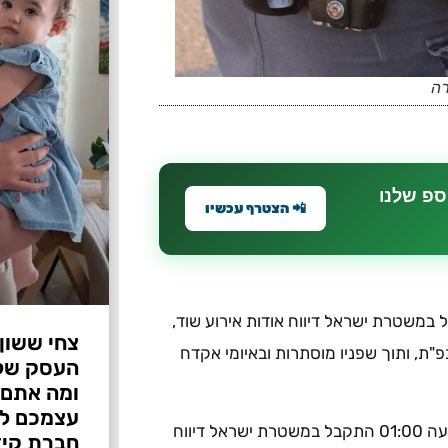
רה
ספ שלנו
📲 הצטרף עכשיו
תקבל במשטרת ישראל דיווח אודות אירוע שוד,
צחי ששון
"ת, ותוך שפניו מוסתרות ובאיומי אקדח
ומה אתם 
עצמכם לפ
שוטרים שהגיעו למקום פתחו בחקירה. הלילה (א') סמוך לשעה 01:00 התקבל במשטרת ישראל דיווח
חברת קיד