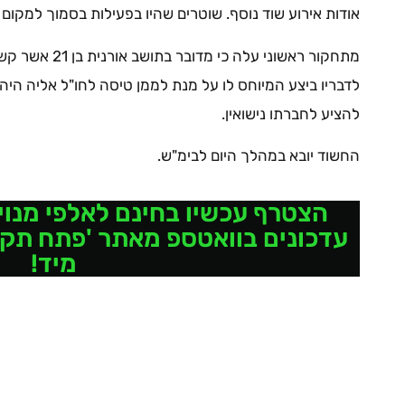
אודות אירוע שוד נוסף. שוטרים שהיו בפעילות בסמוך למקום ז
מתחקור ראשוני עלה כי מדובר בתושב אורנית בן 21 אשר קשר עצמו למיוחס לו בשני האירועים.
לדבריו ביצע המיוחס לו על מנת לממן טיסה לחו"ל אליה היה 
להציע לחברתו נישואין.
החשוד יובא במהלך היום לבימ"ש.
הצטרף עכשיו בחינם לאלפי מנויי
עדכונים בוואטספ מאתר 'פתח תקוו
מיד!