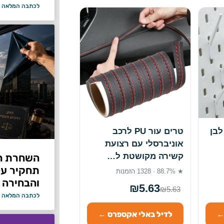
לכתבה המלאה 
לבן
טרים עור PU לרכב
אוניברסלי עם רצועת
קשירה מקושטת ל…
תחקיר על 
★ 88.7% · 1328 הזמנות
והבחירה 
₪5.63
₪5.63
לכתבה המלאה 
←
לדיל באלי אקספרס ←