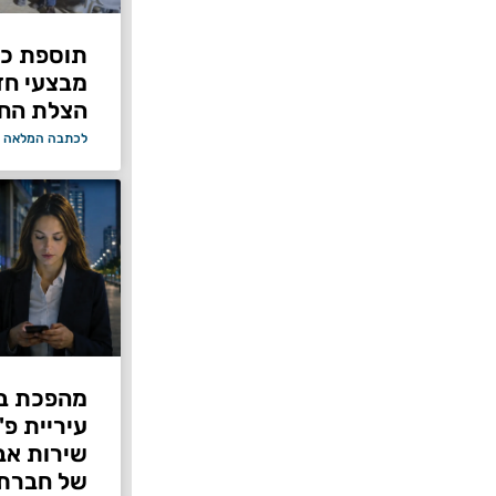
תוספת כוח
מבצעי ח
הצלת החי
לכתבה המלאה 
מהפכת בי
עיריית פ
של חברת Bond ללא על