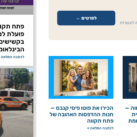
לפרטים ←
ה לעשרות
פתח תקוו
פועלת למ
בקשישים 
הבינלאומ
לכתבה המלאה 
וה —
הכירו את פוטו פיסי קנבס —
ת
חנות ההדפסות האהובה של
ומת
פתח תקווה
לכתבה המלאה »