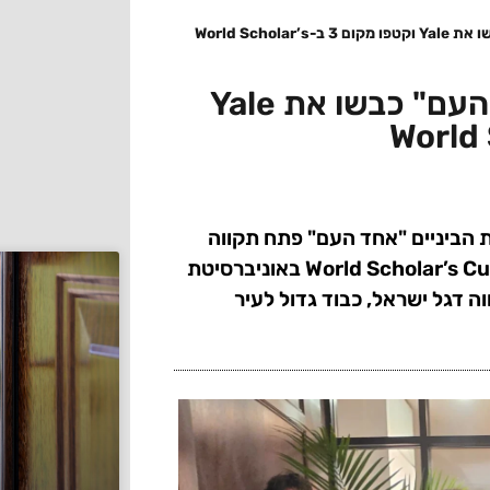
כבוד לפתח תקווה: תלמידי "אחד העם" כבשו את Yale וקטפו מקום 3 ב-World Scholar’s
כבוד לפתח תקווה: תלמידי "אחד העם" כבשו את Yale
ת הביניים "אחד העם" פתח תקווה
קטפה את המקום השלישי הכללי בעולם בתחרות ה-World Scholar’s Cup באוניברסיטת
תפים, הונף בגאווה דגל ישראל, כבוד גדול לעיר