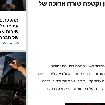
ן וקטפה שורה ארוכה של
מהפכת בי
עיריית פ
של חברת Bond ללא על
לכתבה המלאה 
ראש העיר רמי גרינברג בירך את התלמידים והצוות ואמר :"כל הכבוד ל-15 התלמידות והתלמידים
תמסרות מוחלטת, והכול באנגלית וברמה
ה גלוסקא על הליווי המסור ולד"ר ירדנה
ות על כל גווניה. זוהי גאווה גדולה