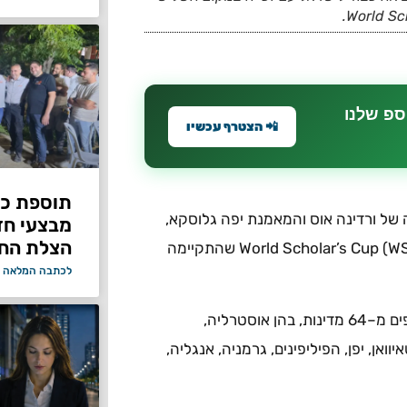
ספ שלנו
📲 הצטרף עכשיו
תוספת כוח
 של ורדינה אוס והמאמנת יפה גלוסקא,
מבצעי ח
הצלת החי
ייצגה את פתח תקווה ומדינת ישראל בתחרות הבינלאומית World Scholar’s Cup (WSC) שהתקיימה
לכתבה המלאה 
בטקס הסיום החגיגי, הונף דגל ישראל אל מול 2,500 משתתפים מ–64 מדינות, בהן אוסטרליה,
וואן, יפן, הפיליפינים, גרמניה, אנגליה,