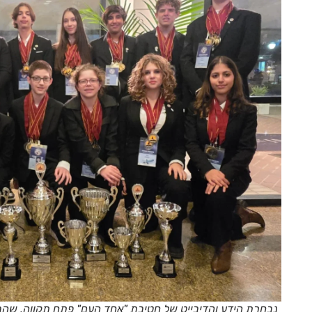
נבחרת הידע והדיבייט של חטיבת "אחד העם" פתח תקווה, שהב