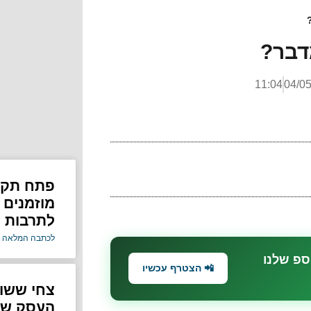
דבר?
11:04
04/0
פתח תקוו
מוזמנים
לתרבות ה
לכתבה המלאה 
ספ שלנו
📲 הצטרף עכשיו
צחי ששון