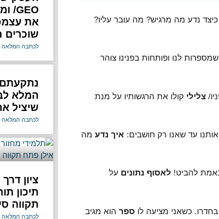
/EO
יצד נדע מה מרגיש? מה עובר עליו?
את עצמכ
שוכרים ח
לכתבה המלאה 
מספרות לנו ופותחות בפנינו צוהר
נתקעתם 
המלא לב
יו/
צלילי
קולו את הרגשותיו על מנת
שיציל א
לכתבה המלאה 
ותנו עד שאנו רק חושבים:
איך נדע
מה
אמת להביט!
לאסוף נתונים
על
ציון דרך 
תיכון תו
תקווה סיי
חדרו. כשאני מציעה לו
ספר
הוא מגיב
לכתבה המלאה 