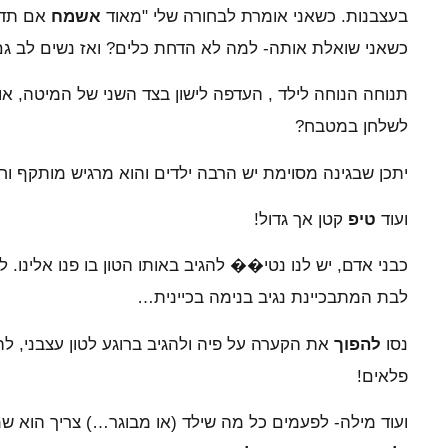
בעצבנות. כשאני אומרת לבחורה שלי "מאוד
אשמח
אם תדיח
כשאני שואלת אותה- למה לא הדחת כלים? ואז נשים לב גם 
תנוחה הנוחה לילד , העדפה לישון בצד השני של המיטה, א
לשלחן במטבח?
יתכן שבגינה מסוימת יש הרבה ילדים והוא מרגיש מותקף וחרד 
ועוד
טיפ
קטן אך גדול!
כבני אדם, יש לנו נטי�� להגיב באותו הטון בו פנו אלינו. ל
לבת המתבכיינת נגיב בנימה בכיינית…
נסו
להפוך
את הקערה על פיה ולהגיב ברוגע לטון עצבני, ל
פלאים!
ועוד מילה- לפעמים כל מה שילד (או מבוגר…) צריך הוא ש