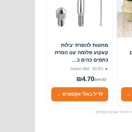
מחטות להסרת יבלות
קעקוע פלזמה עט הסרת
כתמים כהים כ…
★ 93.6% · 484 הזמנות
₪4.70
₪4.82
 ←
לדיל באלי אקספרס ←
ספת למחיר שאתם משלמים