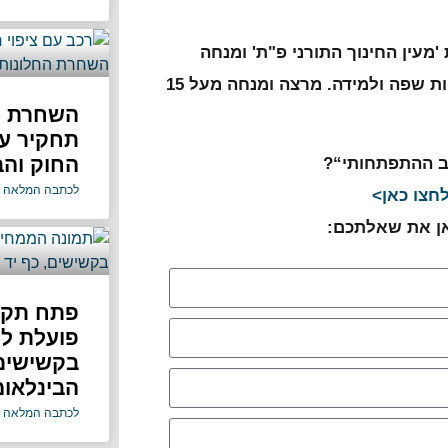
מעין החינוך התורני פ"ת' ומנחה
דידקטית. בעלת תואר בחינוך מיוחד ומומחית בהתפתחות שפה ולמידה. מרצה ומנחה מעל 15
תחקיר על
החוק והב
ב ההתפתחותי“?
לכתבה המלאה 
חצו כאן>
אן את שאלתכם:
פתח תקוו
פועלת ל
בקשישים 
הבינלאומ
לכתבה המלאה 