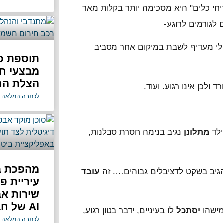
י כלים" היא מסכימה יותר בקלות מאר
לגורמים לרוגע-
ולי מעדיף לשבת במיקום אחר מסביב
תוספת כו
מבצעי ח
הצלת הח
ולכן אינו רגוע. ועוד.
לכתבה המלאה 
ילד
מתלונן
נגיב בנימה חסרת סבלנות,
מהפכת בי
הגיב בשקט לדציבלים גבוהים…. זה
עובד
עיריית פ
שירות א
AI של חברת Bond ללא עלות
מישהו
יסתכל
לו בעיניים, ידבר בטון רגוע,
לכתבה המלאה 