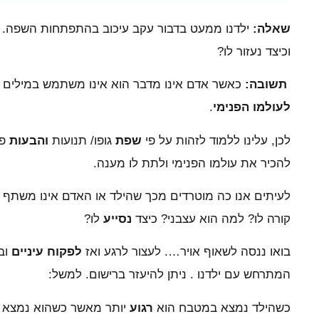
שאלה:
ילדנו ממעט בדבור עקב עיכוב בהתפתחות השפה. כ
וכיצד נעזור לו?
תשובה:
כאשר אדם אינו מדבר הוא אינו משתמש במילים ש
לעולמו הפנימי
.
לכן, עלינו ללמוד לזהות על פי
שפת
גופו/ תנועות
והבעות
פנ
להכיר את עולמו הפנימי ולתת לו מענה.
לעיתים אנו כה מוטרדים מכך שהילד או האדם אינו משתף א
קורה לו? למה הוא עצבני? כיצד
נסייע
לו?
בואו ננסה לשאוף אויר…. לעצור לרגע ואז
לפקוח עיניים
וב
המתרחש עם ילדנו . ניתן להיעזר ברישום. למשל:
כשהילד נמצא במטבח הוא
רגוע
יותר מאשר כשהוא נמצא ב