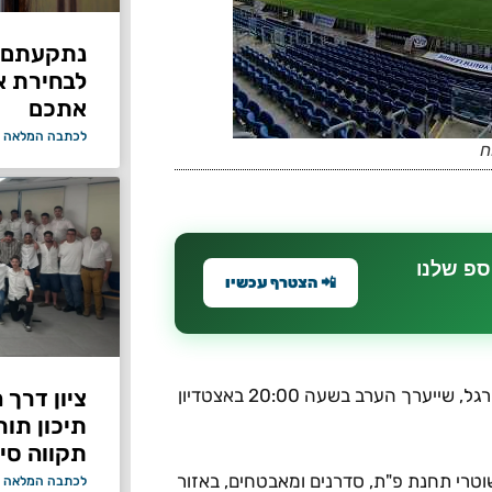
נתקעתם ב
לבחירת א
אתכם
לכתבה המלאה 
ח
ספ שלנו
📲 הצטרף עכשיו
ציון דרך 
שוטרי מחוז מרכז השלימו את היערכותם לקראת משחק הכדורגל, שייערך הערב בשעה 20:00 באצטדיון
תיכון תור
תקווה סיי
טרי תחנת פ"ת, סדרנים ומאבטחים, באזור
לכתבה המלאה 