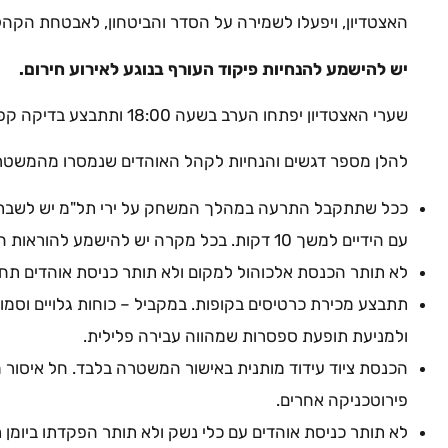
האצטדיון, ויפעלו לשמירה על הסדר והביטחון, לאבטחת הקהל 
יש להישמע להנחיות פיקוד העורף בנוגע לאירוע חירום.
שערי האצטדיון יפתחו הערב בשעה 18:00 ותתבצע בדיקה קפדנית בקרב הבאים לאצטדיון.
להלן מספר דגשים והנחיות לקהל האוהדים שנמסרו מהמשטר
ככל שתתקבל התרעה במהלך המשחק על ירי תל"מ יש לשבת 
עם הידיים למשך 10 דקות. בכל מקרה יש להישמע להוראות הסדרנים וכוחות המשטרה במקום.
לא תותר הכנסת אלכוהול למקום ולא תותר כניסת אוהדים תח
תתבצע מכירת כרטיסים בקופות. במקביל – כוחות גלויים וסמויי
ולמניעת תופעת ספסרות שמהווה עבירה פלילית.
הכנסת ציוד עידוד מותנית באישור המשטרה בלבד. חל איסור 
פירוטכניקה אחרים.
לא תותר כניסת אוהדים עם כלי נשק ולא תותר הפקדתו ביומ