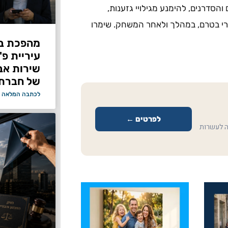
סדרנים, להימנע מגילויי גזענות,
ורי בטרם, במהלך ולאחר המשחק. שימרו
מהפכת בי
עיריית פ
של חברת Bond ללא על
לכתבה המלאה 
לפרטים ←
ה לעשרות