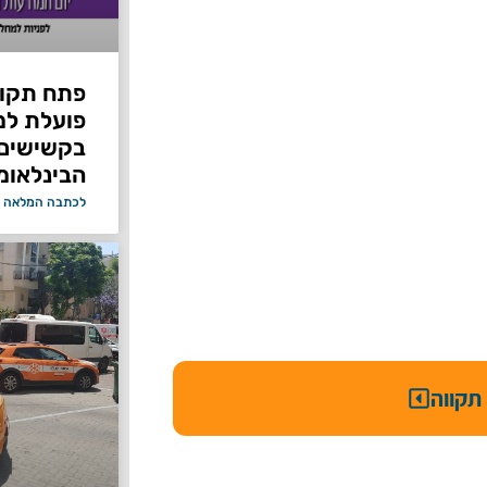
פתח תקוו
פועלת למ
בקשישים 
הבינלאומ
לכתבה המלאה 
תקווה