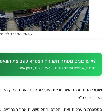
צילום: החברה לפיתו
📲 עדכונים מפתח תקווה? הצטרף לקבוצת הוואט
חדשות, אירועים ועדכוני חירום — ישירות לנייד, בזמן אמת
הכדורגל בפ"ת.
במסגרת היערכות זאת, יתפרסו החל משעות אחר הצהריים, שו