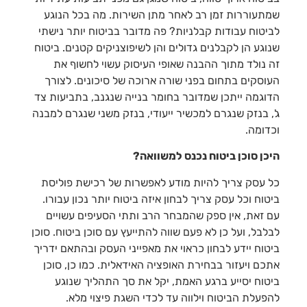
שמתעוררות זמן רב לאחר מתן השירות. מה בכל הנוגע
לביטוח עבודות קבלניות? פה מדובר בביטוח יותר נישתי
שנוגע הן לקבלנים גדולים והן לשיפוצניקים קטנים. ביטוח
זה נולד מתוך ההבנה שאופי העיסוק עשוי לחשוף את
העוסקים בתחום בפני שורה ארוכה של סיכונים. לצורך
הדוגמה ייתכן שמדובר בחומר בנייה שנגנב, בתביעות צד
ג', בנזק שנגרם למכשיר ייעודי, בנזק משני שנגרם למבנה
וכדומה.
היכן סוכן ביטוח נכנס למשוואה?
כל עסק צריך להיות מודע לאפשרות של רכישת פוליסת
ביטוח וכל עסק צריך לבחון איזה ביטוח יותר נכון עבורו.
עם זאת, אין ספק שהמבחר הרב ותתי הסעיפים עשויים
לבלבל, ועל כן לא פעם שווה להתייעץ עם סוכן ביטוח. סוכן
ביטוח יידע לבחון כראוי את מאפייני העסק ובהתאם ידריך
אתכם ויעזור בבחירת האופציה האידאלית. כמו כן, סוכן
ביטוח יסייע ברגע האמת, יקל את סך התהליך שנוגע
להפעלת הביטוח וילווה עד לכדי השגת פיצוי מלא.