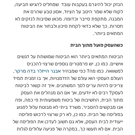
הנזק יכול להיגרם בעקבות עובד שמחליט להגיש תביעה,
לקוח שלא שמר היטב על הציוד, אסון טבע שהרס את
המבנה, מתקפת סייבר וכדומה. מכאן שסיבות לנזקים לא
חסרות, כך שלא כדאי לקחת סיכון ולבחור את הביטוח
המתאים ביותר.
כשהעסק פועל מתוך הבית
הביטוח המתאים ביותר הוא הביטוח שמושתת על דגשים
אישיים. כמו כן, יש פרמטרים נוספים שרצוי להכניס
למשוואה. כמו מה? כפי שמבהיר
אבנר הייזלר בדה מרקר
,
העולם העסקי הוא עולם של הזדמנויות, אך בו זמנית תמיד
צריכים להיות ערים לסך המשתנים. איך זה קשור לביטוח
לעסק? רבים לא יודעים, אך אם הם מנהלים את העסק
מתוך הבית, החשיבות של ביטוח משמעותית פי כמה, ופה
אנו מבקשים להסביר. משרד ביתי לא מבוטח עלול לפגוע
בפוליסה של הבית. כמו כן, לא רק שרצוי לרכוש פוליסה
ייעודית לבית העסק, אלא גם חשוב לעדכן את הפוליסה של
הבית. אם לא תעשו כך, במקרה של פגיעה עלולים לגלות