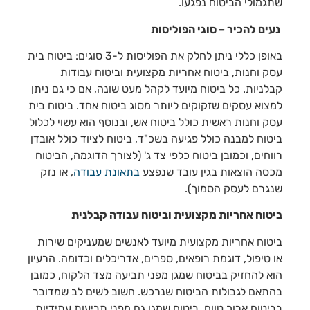
שתגמולי הביטוח נפגעו.
נעים להכיר – סוגי הפוליסות
באופן כללי ניתן לחלק את הפוליסות ל-3 סוגים: ביטוח בית
עסק וחנות, ביטוח אחריות מקצועית וביטוח עבודות
קבלניות. כל ביטוח מיועד לקהל מעט שונה, אם כי גם ניתן
למצוא עסקים שזקוקים ליותר מסוג ביטוח אחד. ביטוח בית
עסק וחנות ראשית כולל ביטוח אש, ובנוסף הוא עשוי לכלול
ביטוח למבנה כולל פגיעה בשכ"ד, ביטוח לציוד כולל אובדן
רווחים, וכמובן ביטוח כלפי צד ג' (לצורך הדוגמה, הביטוח
מכסה הוצאות בגין עובד שנפצע
בתאונת עבודה
, או נזק
שנגרם לעסק הסמוך).
ביטוח אחריות מקצועית וביטוח עבודה קבלנית
ביטוח אחריות מקצועית מיועד לאנשים שמעניקים שירות
או טיפול, דוגמת רופאים, ספרים, אדריכלים וכדומה. הרעיון
הוא להחזיק בביטוח שמגן מפני תביעה מצד הלקוח, כמובן
בהתאם לגבולות הביטוח שנרכש. חשוב לשים לב שמדובר
בביטוח ארוך טווח, ביטוח שמגן גם מפני תביעות עתידיות