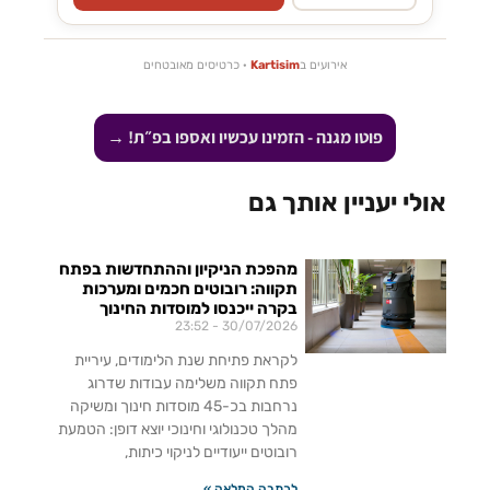
אירועים ב
Kartisim
· כרטיסים מאובטחים
פוטו מגנה - הזמינו עכשיו ואספו בפ״ת! →
אולי יעניין אותך גם
מהפכת הניקיון וההתחדשות בפתח
תקווה: רובוטים חכמים ומערכות
בקרה ייכנסו למוסדות החינוך
23:52
30/07/2026
לקראת פתיחת שנת הלימודים, עיריית
פתח תקווה משלימה עבודות שדרוג
נרחבות בכ-45 מוסדות חינוך ומשיקה
מהלך טכנולוגי וחינוכי יוצא דופן: הטמעת
רובוטים ייעודיים לניקוי כיתות,
לכתבה המלאה »