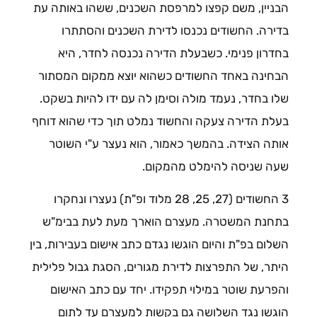
הבניין, משם קפצו למרפסת השכנים, ששהו באותה עת
בדירה. החשודים נכנסו לדירת השכנים והסתתרו
בחדרון פנימי. כשבעלת הדירה נכנסה לחדר, היא
הבחינה באחד החשודים כשהוא יוצא ממקום המסתור
שלו בחדר, נעמד מולה וסימן לה עם ידו להיות בשקט.
בעלת הדירה צעקה והחשוד נמלט תוך כדי שהוא דוחף
אותה הצידה. בהמשך כאמור, הוא נעצר ע"י השוטר
שעה שניסה להימלט מהמקום.
3 החשודים (27, 25, 28 מלוד ופ"ת) נעצרו ונחקרו
בתחנת המשטרה. מעצרם הוארך מעת לעת בבימ"ש
השלום בפ"ת והיום הוגשו נגדם כתב אישום בעבירות, בין
היתר, של התפרצות לדירת מגורים, הסגת גבול פלילית
והפרעת שוטר במילוי תפקידו. יחד עם כתב האישום
הוגשו נגד השלושה גם בקשות למעצרם עד לתום