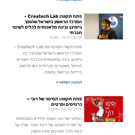
פתח תקווה: Createch Lab –
המרכז הראשון בישראל שהופך
גיימינג ובינה מלאכותית לכלים לשינוי
חברתי
16:48
15/07/2026
פתח תקווה השיקה את Createch Lab –
המרכז הראשון בישראל שמחבר בין
גיימינג, בינה מלאכותית וכלכלת היוצרים
לטיפול באתגרים חברתיים כמו חרמות,
בדידות ובריאות נפשית.
לכתבה המלאה »
פתח תקווה: הסינור של רוני —
כרטיסים ופרטים
23:04
06/07/2026
הסינור של רוני, הצגת הילדים המבוססת
על ספרה האהוב של רינת הופר, עולה על
במת היכל התרבות פתח תקווה