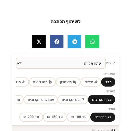
לשיתוף הכתבה
📍 עיר:
קטגוריה
הכל
👶 ילדים
🎭 תיאטרון
🎤 סטנד-אפ
🎵 מוזיקה
🎼
תאריך
כל התאריכים
7 ימים הקרובים
שבועיים הקרובים
חודש הקרוב
מחיר
כל המחירים
עד 100 ₪
עד 150 ₪
עד 200 ₪
41
אירועים נמצאו