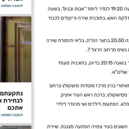
לכתבה המלאה 
בתלמוד תורה "דרך ישרים" ברחוב טרומפלדור 62 יתכנסו בשעה 19:20 לסדר לימוד "אבות ובנים", בשעה
תתקיים תפילת ערבית ומיד לאחר מכן בשעה 20:30 הדלקת האש, בתוכנית שירה וריקודים לכבוד
ההדלקה החגיגית של תלמוד תורה "ברכת יעקב" תיערך בשעה 20:30 בחצר הת"ת, בליווי תזמורת שירה
מעמד ההדלקה בחסידות בעלז"א ברחוב רוטשילד 108 תיערך בשעה 20:15 בדיוק. בתוכנית מעמד
שליט"א.
ולץ תיערך בשעה 20:00 ברחבה שמאחורי בניין מרכז מוסדות מישקולץ ברחוב
נתקעתם ב
"ר ממישקולץ, ברכת ראש העיר איציק
לבחירת א
לא. הפתעות לילדים ושי מהודר לילדי
אתכם
לכתבה המלאה 
 השונים בעיר צפויה הפתעה מצננת. שיירת