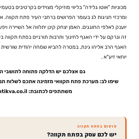
מכוניות "אוטו גלידה" בליווי מוזיקלי מצוידים בקרטיבים בטע
ומרכזי חגיגות לג בעומר הפרושים ברחבי העיר פתח תקווה. א
יוענק לאלפי החוגגים. האמן יצחק קינן יתלווה אל השיירה ויפ
זה ונרקם על ידי האגף לחינוך ותרבות תורניים בפתח תקווה בי
האגף הרב אליהו גינת, במטרה להביא שמחה יהודית שורשית ל
יוחאי זיע"א .
גם אצלכם יש הדלקה פתוחה לתושבי העי
שימו לב: מערכת פתח תקוואי מזמינה אתכם לשלוח תמו
משתתפים לכתובת: news@petachtikva.co.il
פרסום בפתח תקווה
יש לכם עסק בפתח תקווה?