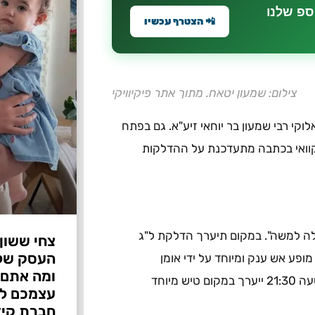
ספ שלנו
📲 הצטרף עכשיו
צילום: שמעון יטאח. מתוך אתר פיקיוויקי
וקי רבי שמעון בר יוחאי זיע"א. גם בפתח
קוואי בכתבה מתעדכנת על ההדלקות
שתתפות קהילת "תפילה למשה". במקום תיערך הדלקת ל"ג
צחי ששון
 השלוש החל מהשעה 20:30. בתוכנית מופע אש ענק ומיוחד על ידי אומן
ומה אתם 
הלהטוטים גידי לויטוב וחלוקת פופקורן וסוכר לילדים חינם. בשעה 21:30 ייערך במקום טיש מיוחד
עצמכם לפ
חברת קיד