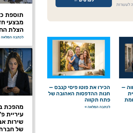
לפרטים ←
ה לעשרות
תוספת כוח
מבצעי ח
הצלת החי
לכתבה המלאה 
וה —
הכירו את פוטו פיסי קנבס —
ת
חנות ההדפסות האהובה של
ומת
פתח תקווה
מהפכת בי
לכתבה המלאה »
עיריית פ
של חברת Bond ללא על