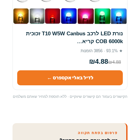
נורת LED לרכב T10 W5W Canbus זכוכית
COB 6000k קריא…
★ 93.1% · 3856 הזמנות
₪4.88
₪4.88
לדיל באלי אקספרס ←
הקישורים בעמוד הם קישורים שיווקיים · ללא תוספת למחיר שאתם משלמים
פרסום בפתח תקווה