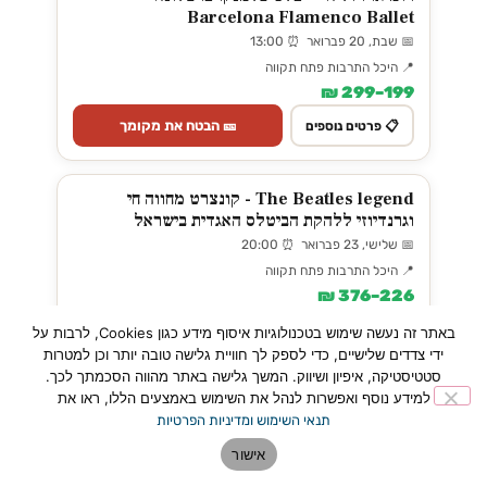
Barcelona Flamenco Ballet
📅 שבת, 20 פברואר ⏰ 13:00
📍 היכל התרבות פתח תקווה
199–299 ₪
🎫 הבטח את מקומך
📋 פרטים נוספים
The Beatles legend - קונצרט מחווה חי
וגרנדיוזי ללהקת הביטלס האגדית בישראל
📅 שלישי, 23 פברואר ⏰ 20:00
📍 היכל התרבות פתח תקווה
226–376 ₪
🎫 הבטח את מקומך
📋 פרטים נוספים
באתר זה נעשה שימוש בטכנולוגיות איסוף מידע כגון Cookies, לרבות על
ידי צדדים שלישיים, כדי לספק לך חוויית גלישה טובה יותר וכן למטרות
סטטיסטיקה, איפיון ושיווק. המשך גלישה באתר מהווה הסכמתך לכך.
למידע נוסף ואפשרות לנהל את השימוש באמצעים הללו, ראו את
אירועים ב
Kartisim
· כרטיסים מאובטחים
תנאי השימוש ומדיניות הפרטיות
אישור
פוטו מגנה - הזמינו עכשיו ואספו בפ״ת! →