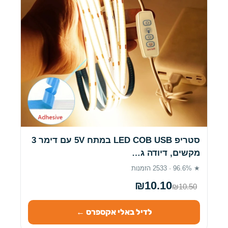
סטריפ LED COB USB במתח 5V עם דימר 3
מקשים, דיודה ג…
★ 96.6% · 2533 הזמנות
₪10.10
₪10.50
לדיל באלי אקספרס ←