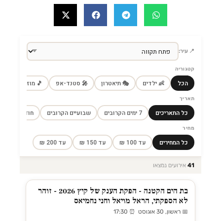
📍 עיר:
קטגוריה
הכל
👶 ילדים
🎭 תיאטרון
🎤 סטנד-אפ
🎵 מוזיקה
🎼
תאריך
כל התאריכים
7 ימים הקרובים
שבועיים הקרובים
חודש הקרוב
מחיר
כל המחירים
עד 100 ₪
עד 150 ₪
עד 200 ₪
41
אירועים נמצאו
בת הים הקטנה - הפקת הענק של קיץ 2026 - זוהר
לא הספקתי, הראל מויאל וחני נחמיאס
📅 ראשון, 30 אוגוסט ⏰ 17:30