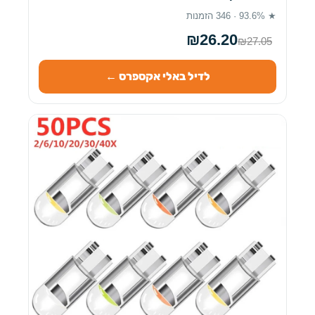
★ 93.6% · 346 הזמנות
₪26.20
₪27.05
לדיל באלי אקספרס ←