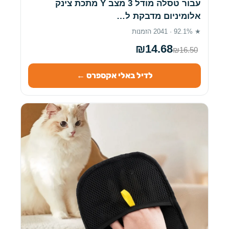
עבור טסלה מודל 3 מצב Y מתכת צינק
אלומיניום מדבקת ל…
★ 92.1% · 2041 הזמנות
₪14.68
₪16.50
לדיל באלי אקספרס ←