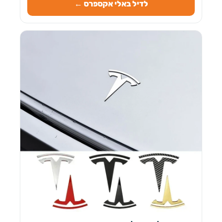
לדיל באלי אקספרס ←