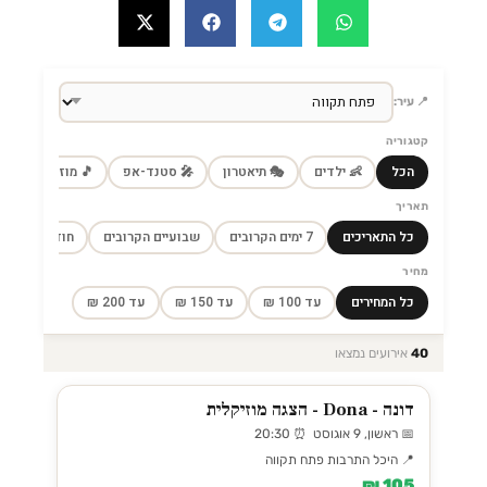
📍 עיר:
קטגוריה
הכל
👶 ילדים
🎭 תיאטרון
🎤 סטנד-אפ
🎵 מוזיקה
🎼
תאריך
כל התאריכים
7 ימים הקרובים
שבועיים הקרובים
חודש הקרוב
מחיר
כל המחירים
עד 100 ₪
עד 150 ₪
עד 200 ₪
40
אירועים נמצאו
דונה - Dona - הצגה מוזיקלית
📅 ראשון, 9 אוגוסט ⏰ 20:30
📍 היכל התרבות פתח תקווה
105 ₪