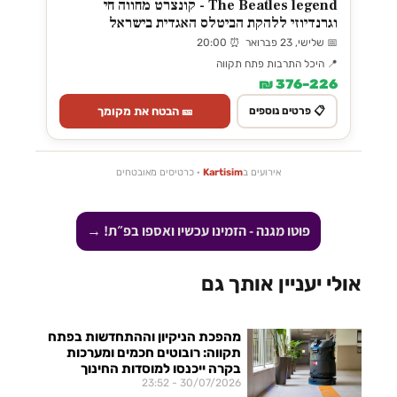
The Beatles legend - קונצרט מחווה חי
וגרנדיוזי ללהקת הביטלס האגדית בישראל
📅 שלישי, 23 פברואר ⏰ 20:00
📍 היכל התרבות פתח תקווה
226–376 ₪
🎫 הבטח את מקומך
📋 פרטים נוספים
אירועים ב
Kartisim
· כרטיסים מאובטחים
פוטו מגנה - הזמינו עכשיו ואספו בפ״ת! →
אולי יעניין אותך גם
מהפכת הניקיון וההתחדשות בפתח
תקווה: רובוטים חכמים ומערכות
בקרה ייכנסו למוסדות החינוך
23:52
30/07/2026