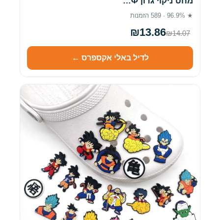
מחט ניקוי גרון Φ…
★ 96.9% · 589 הזמנות
₪13.86
₪14.07
לדיל באלי אקספרס ←