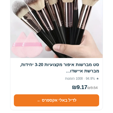
סט מברשות איפור מקצועיות 3-20 יחידות,
מברשת איישדו…
★ 94.9% · 1008 הזמנות
₪9.17
₪9.54
לדיל באלי אקספרס ←