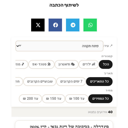
לשיתוף הכתבה
📍 עיר:
קטגוריה
הכל
👶 ילדים
🎭 תיאטרון
🎤 סטנד-אפ
🎵 מוזיקה
🎼
תאריך
כל התאריכים
7 ימים הקרובים
שבועיים הקרובים
חודש הקרוב
מחיר
כל המחירים
עד 100 ₪
עד 150 ₪
עד 200 ₪
40
אירועים נמצאו
סינדרלה - בכיכובה של רינת גבאי - קיץ 2026