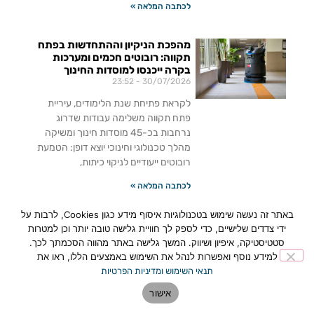
לכתבה המלאה »
מהפכת הניקיון וההתחדשות בפתח
תקווה: רובוטים חכמים ומערכות
בקרה ייכנסו למוסדות החינוך
23:52
30/07/2026
לקראת פתיחת שנת הלימודים, עיריית
פתח תקווה משלימה עבודות שדרוג
נרחבות בכ-45 מוסדות חינוך ומשיקה
מהלך טכנולוגי וחינוכי יוצא דופן: הטמעת
רובוטים ייעודיים לניקוי כיתות,
לכתבה המלאה »
באתר זה נעשה שימוש בטכנולוגיות איסוף מידע כגון Cookies, לרבות על
פתח תקווה: Createch Lab –
ידי צדדים שלישיים, כדי לספק לך חוויית גלישה טובה יותר וכן למטרות
המרכז הראשון בישראל שהופך
סטטיסטיקה, איפיון ושיווק. המשך גלישה באתר מהווה הסכמתך לכך.
גיימינג ובינה מלאכותית לכלים לשינוי
למידע נוסף ואפשרות לנהל את השימוש באמצעים הללו, ראו את
חברתי
תנאי השימוש ומדיניות הפרטיות
16:48
15/07/2026
אישור
פתח תקווה השיקה את Createch Lab –
המרכז הראשון בישראל שמחבר בין