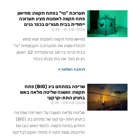
תערוכת "נוי" בפתח תקווה: מוזיאון
פתח תקווה לאמנות מציג תערוכה
ייחודית בבית מגורים בכפר גנים
0:34
10/08/2026
מוזיאון פתח תקווה לאמנות יוצא מחוץ
לכתליו ומציג את התערוכה הקבוצתית "נוי"
בבית פרטי ברחוב טרומפלדור 52. האמן
רון חן הפך את בית סבתו בכפר
לכתבה המלאה »
שריפה במתחם ביג (BIG) פתח
תקווה: הושגה שליטה מלאה באש
בחניון התת-קרקעי
8:49
09/08/2026
שליטה מלאה הושגה על השריפה שפרצה
בחניון התת-קרקעי של מתחם ביג (BIG)
החדש בפתח תקווה. לוחמי האש כובו את
הלהבות, וצוות חקירה מיוחד הוקם לבדיקת