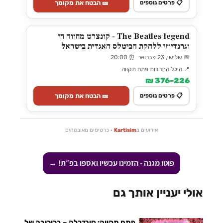
🎫 הבטח את מקומך
📋 פרטים נוספים
The Beatles legend - קונצרט מחווה חי
וגרנדיוזי ללהקת הביטלס האגדית בישראל
📅 שלישי, 23 פברואר ⏰ 20:00
📍 היכל התרבות פתח תקווה
226–376 ₪
🎫 הבטח את מקומך
📋 פרטים נוספים
אירועים ב
Kartisim
· כרטיסים מאובטחים
פוטו מגנה - הזמינו עכשיו ואספו בפ״ת! →
אולי יעניין אותך גם
פתח תקווה: סינדרלה – בכיכובה של