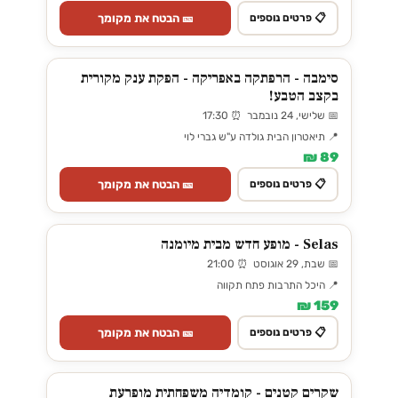
🎫 הבטח את מקומך
📋 פרטים נוספים
סימבה - הרפתקה באפריקה - הפקת ענק מקורית
בקצב הטבע!
📅 שלישי, 24 נובמבר ⏰ 17:30
📍 תיאטרון הבית גולדה ע"ש גברי לוי
89 ₪
🎫 הבטח את מקומך
📋 פרטים נוספים
Selas - מופע חדש מבית מיומנה
📅 שבת, 29 אוגוסט ⏰ 21:00
📍 היכל התרבות פתח תקווה
159 ₪
🎫 הבטח את מקומך
📋 פרטים נוספים
שקרים קטנים - קומדיה משפחתית מופרעת