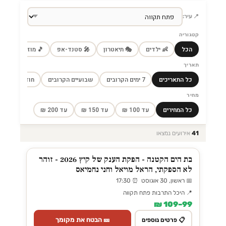
📍 עיר:
קטגוריה
הכל
👶 ילדים
🎭 תיאטרון
🎤 סטנד-אפ
🎵 מוזיקה
🎼
תאריך
כל התאריכים
7 ימים הקרובים
שבועיים הקרובים
חודש הקרוב
מחיר
כל המחירים
עד 100 ₪
עד 150 ₪
עד 200 ₪
41
אירועים נמצאו
בת הים הקטנה - הפקת הענק של קיץ 2026 - זוהר
לא הספקתי, הראל מויאל וחני נחמיאס
📅 ראשון, 30 אוגוסט ⏰ 17:30
📍 היכל התרבות פתח תקווה
99–109 ₪
🎫 הבטח את מקומך
📋 פרטים נוספים