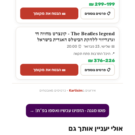
199–299 ₪
🎫 הבטח את מקומך
📋 פרטים נוספים
The Beatles legend - קונצרט מחווה חי
וגרנדיוזי ללהקת הביטלס האגדית בישראל
📅 שלישי, 23 פברואר ⏰ 20:00
📍 היכל התרבות פתח תקווה
226–376 ₪
🎫 הבטח את מקומך
📋 פרטים נוספים
אירועים ב
Kartisim
· כרטיסים מאובטחים
פוטו מגנה - הזמינו עכשיו ואספו בפ״ת! →
אולי יעניין אותך גם