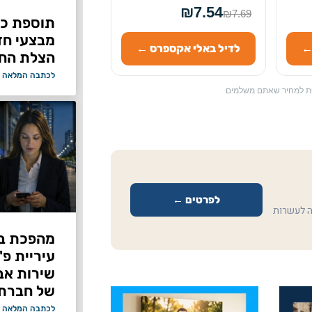
₪7.54
₪7.69
תוספת כוח
מבצעי ח
←
לדיל באלי אקספרס ←
הצלת החי
לכתבה המלאה 
ספת למחיר שאתם משלמים
לפרטים ←
ה לעשרות
מהפכת בי
עיריית פ
של חברת Bond ללא על
לכתבה המלאה 