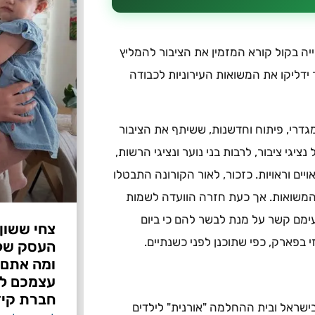
 לקראת יום העצמאות 2020 יצאה העירייה בקול קורא המזמין את הציבור להמליץ
 ידליקו את המשואות העירוניות לכבודה
מגדרי, פיתוח וחדשנות, ששיתף את הציבור
יגי ציבור, לרבות בני נוער ונציגי הרשות,
ים וראויות. כזכור, לאור הקורונה התבטלו
המשואות. אך כעת חזרה הוועדה לשמות
עימם קשר על מנת לבשר להם כי ביום
צחי ששון
בפארק, כפי שתוכנן לפני כשנתיים.
ומה אתם 
עצמכם לפ
חברת קיד
שראל ובית ההחלמה "אורנית" לילדים