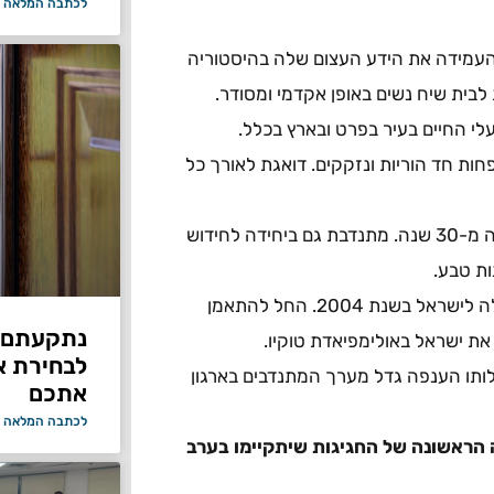
לכתבה המלאה 
עמידה את הידע העצום שלה בהיסטוריה
בית שיח נשים באופן אקדמי ומסודר.
לי החיים בעיר בפרט ובארץ בכלל.
ות חד הוריות ונזקקים. דואגת לאורך כל
– חובשת בכירה במד"א שם היא מתנדבת למעלה מ-30 שנה. מתנדבת גם ביחידה לחידוש
ת טבע.
– ספורטאי אולימפי אשר נולד באתיופיה ועלה לישראל בשנת 2004. החל להתאמן
נתקעתם ב
לבחירת א
ותו הענפה גדל מערך המתנדבים בארגון
אתכם
לכתבה המלאה 
תקיים בשעה 20:00 ברבע השעה הראשונה של החגיגות שיתקיימו בערב