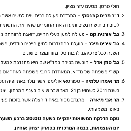
חולי סרטן, מטעם עזר מציון.
ד"ר מרים קצ'נסקי
– מתנדבת פעילה בבית שיח לנשים אשר ה
לטובת בית שיח נשים ותיעדה את החומרים שהיוו את התשתית ל
גב' אורנית קס
– פעילה למען בעלי החיים, דואגת לרווחתם בע
גב' איריס מילר
– פועלת בהתנדבות למען חיילים בודדים, משפח
השנה לכל צרכיהם, לרבות סלי מזון ומוצרים שונים.
גב' סוזן אדל
קשרי משפחה של מד"א, המאחדת קרובי משפחה לאחר אסונו
מר אימרו עלמיה
בשנת 2011 כשהוא בן 21 ומאז שבר שיאים בענף המרתון. ייצג את ישראל באולימפיאדת טוקיו.
מר אבי מיארה
– מתנדב מסור באיחוד הצלה אשר בזכות פעיל
באופן משמעותי.
טקס הדלקת המשואות י
יום העצמאות, בבמה המרכזית בפארק יצחק אוחיון.