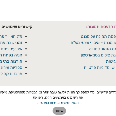
ה הדפסת תמונות:
קישורים שימושים
סת תמונה על מגנט
מזג האוויר פת
ו מגנה – איסוף עצמי מפ"ת
זמני שבת פתח
ט מזמור לתודה
אירועים פתח 
ת צילום בסמארטפון
חניה בפתח תק
ישות
תורנות בתי 
ש ומדיניות פרטיות
ספריות עירונ
מרכזים קהילת
טכנולוגיות איסוף מידע כגון Cookies, לרבות על ידי צדדים שלישיים, כדי לספק לך חוויית גלישה טובה יותר ו
את השימוש באמצעים הללו, ראו את
תנאי השימוש ומדיניות הפרטיות
אישור