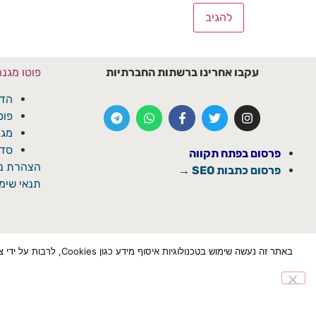
עקבו אחרינו ברשתות החברתיות
פוטו מגנ
הדפ
פוט
מגנ
סדנ
פרסום בפתח תקווה
הצהרת נג
פרסום כתבות SEO →
תנאי שימו
באתר זה נעשה שימוש ב
הצטרף לוואטספ
✕
© כל הזכויות שמורת ל'פתח תקוואי'