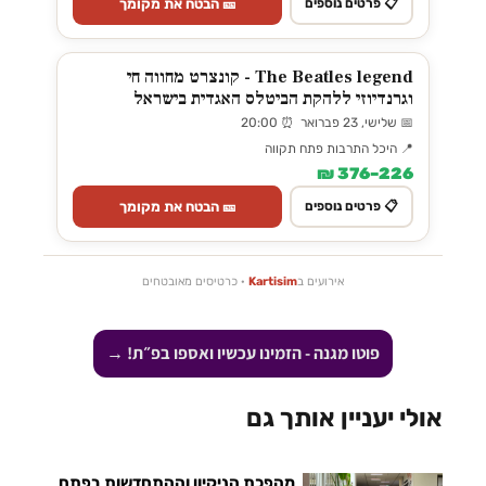
🎫 הבטח את מקומך
📋 פרטים נוספים
The Beatles legend - קונצרט מחווה חי
וגרנדיוזי ללהקת הביטלס האגדית בישראל
📅 שלישי, 23 פברואר ⏰ 20:00
📍 היכל התרבות פתח תקווה
226–376 ₪
🎫 הבטח את מקומך
📋 פרטים נוספים
אירועים ב
Kartisim
· כרטיסים מאובטחים
פוטו מגנה - הזמינו עכשיו ואספו בפ״ת! →
אולי יעניין אותך גם
מהפכת הניקיון וההתחדשות בפתח