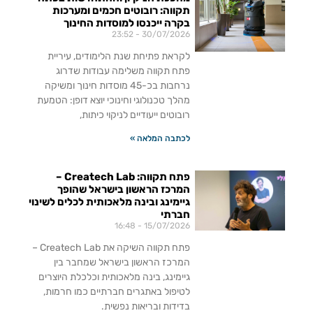
תקווה: רובוטים חכמים ומערכות
בקרה ייכנסו למוסדות החינוך
23:52
30/07/2026
לקראת פתיחת שנת הלימודים, עיריית
פתח תקווה משלימה עבודות שדרוג
נרחבות בכ-45 מוסדות חינוך ומשיקה
מהלך טכנולוגי וחינוכי יוצא דופן: הטמעת
רובוטים ייעודיים לניקוי כיתות,
לכתבה המלאה »
פתח תקווה: Createch Lab –
המרכז הראשון בישראל שהופך
גיימינג ובינה מלאכותית לכלים לשינוי
חברתי
16:48
15/07/2026
פתח תקווה השיקה את Createch Lab –
המרכז הראשון בישראל שמחבר בין
גיימינג, בינה מלאכותית וכלכלת היוצרים
לטיפול באתגרים חברתיים כמו חרמות,
בדידות ובריאות נפשית.