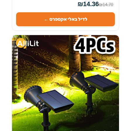
₪14.36
₪14.70
לדיל באלי אקספרס ←