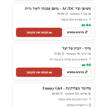
משופן ועד AC/DC - מופע פסנתר לאור נרות
📅 שני, 7 ספטמבר ⏰ 19:30
📍 בית שפירא פתח תקווה
86 ₪
🎫 הבטח את מקומך
📋 פרטים נוספים
מיקי - הבית של יעל
📅 רביעי, 16 ספטמבר ⏰ 17:30
📍 תיאטרון הבית גולדה ע"ש גברי לוי
95 ₪
🎫 הבטח את מקומך
📋 פרטים נוספים
מחזמר מצחיקונת - Funny Girl
📅 שלישי, 20 אוקטובר ⏰ 20:30
📍 היכל התרבות פתח תקווה
🗓️ + 1 מועדים נוספים