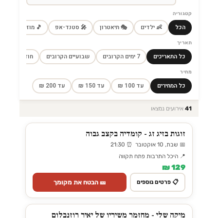
קטגוריה
הכל
👶 ילדים
🎭 תיאטרון
🎤 סטנד-אפ
🎵 מוזיקה
🎼
תאריך
כל התאריכים
7 ימים הקרובים
שבועיים הקרובים
חודש הקרוב
מחיר
כל המחירים
עד 100 ₪
עד 150 ₪
עד 200 ₪
41
אירועים נמצאו
זוגות בזיג זג - קומדיה בקצב גבוה
📅 שבת, 10 אוקטובר ⏰ 21:30
📍 היכל התרבות פתח תקווה
129 ₪
🎫 הבטח את מקומך
📋 פרטים נוספים
מיקה שלי - מחזמר משיריו של יאיר רוזנבלום