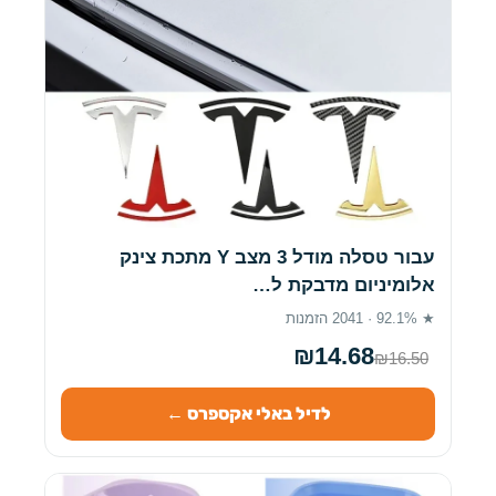
עבור טסלה מודל 3 מצב Y מתכת צינק
אלומיניום מדבקת ל…
★ 92.1% · 2041 הזמנות
₪14.68
₪16.50
לדיל באלי אקספרס ←