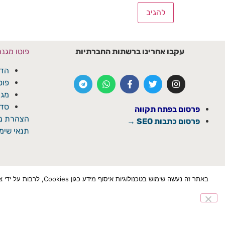
עקבו אחרינו ברשתות החברתיות
פוטו מגנ
הדפ
פוט
מגנ
סדנ
פרסום בפתח תקווה
הצהרת נג
פרסום כתבות SEO →
תנאי שימו
באתר זה נעשה שימוש ב
הצטרף לוואטספ
✕
© כל הזכויות שמורת ל'פתח תקוואי'