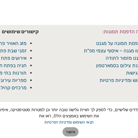
ה הדפסת תמונות:
קישורים שימושים
סת תמונה על מגנט
מזג האוויר פת
ו מגנה – איסוף עצמי מפ"ת
זמני שבת פתח
ט מזמור לתודה
אירועים פתח 
ת צילום בסמארטפון
חניה בפתח תק
ישות
תורנות בתי 
ש ומדיניות פרטיות
ספריות עירונ
מרכזים קהילת
טכנולוגיות איסוף מידע כגון Cookies, לרבות על ידי צדדים שלישיים, כדי לספק לך חוויית גלישה טובה יותר ו
את השימוש באמצעים הללו, ראו את
תנאי השימוש ומדיניות הפרטיות
אישור