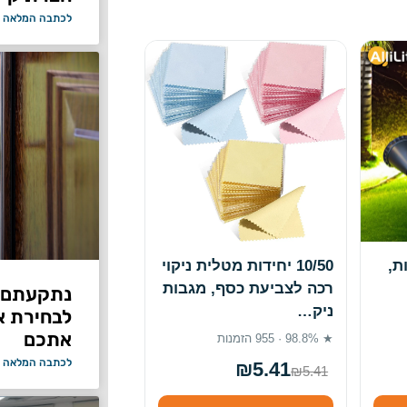
לכתבה המלאה 
ריות,
10/50 יחידות מטלית ניקוי
רכה לצביעת כסף, מגבות
נתקעתם ב
ניק…
לבחירת א
אתכם
★ 98.8% · 955 הזמנות
לכתבה המלאה 
₪5.41
₪5.41