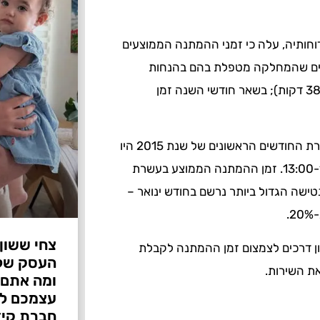
ההמתנה בעיריית פתח תקווה לשנת 2015, לפי דוחותיה, עלה כי זמני ההמתנה הממוצעים
ודשים שהמחלקה מטפלת בהם בהנחות
בארנונה: ינואר (כשעה ורבע), פברואר (כ-54 דקות) ומרץ (כ-38 דקות); בשאר חודשי השנה זמן
ניתוח זמני ההמתנה הממוצעים לפי שעות היום מעלה כי בעשרת החודשים הראשונים של שנת 2015 היו
זמני ההמתנה ארוכים של 51-44 דקות במיוחד בשעות 13:00-10:00. זמן ההמתנה הממוצע בעשרת
201 היה כ-37 דקות. שיעור הנטישה הגדול ביותר נרשם בחודש ינואר –
צחי ששון
ון דרכים לצמצום זמן ההמתנה לקבלת
את השירות.
ומה אתם 
עצמכם לפ
חברת קיד