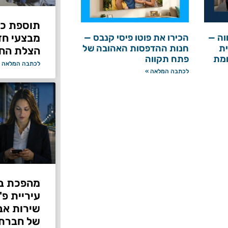
תוספת כוח
מבצעי ח
וה —
הכירו את פוטו פיסי קנבס —
ת
חנות ההדפסות האהובה של
הצלת החי
ומת
פתח תקווה
לכתבה המלאה 
לכתבה המלאה »
מהפכת בי
עיריית פ
של חברת Bond ללא על