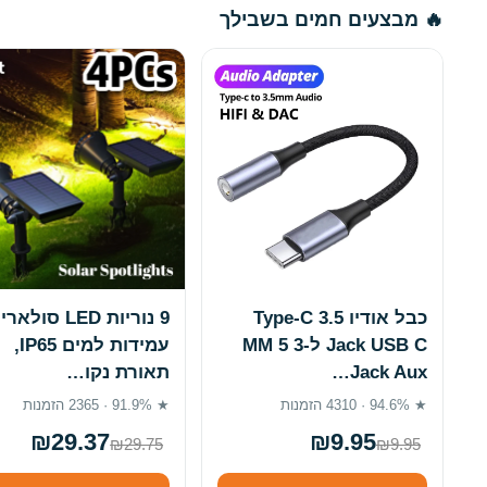
🔥 מבצעים חמים בשבילך
כבל אודיו Type-C 3.5
9 נוריות LED סולא
Jack USB C ל-3 5 MM
עמידות למים IP65,
Jack Aux…
תאורת נקו…
★ 94.6% · 4310 הזמנות
★ 91.9% · 2365 הזמנות
₪29.37
₪9.95
₪29.75
₪9.95