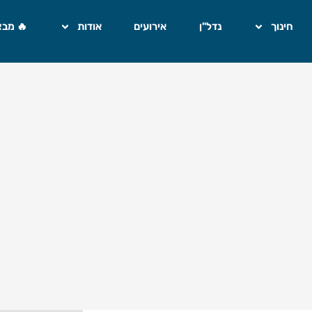
חינוך
נדל"ן
אירועים
אודות
🔥 מבצ