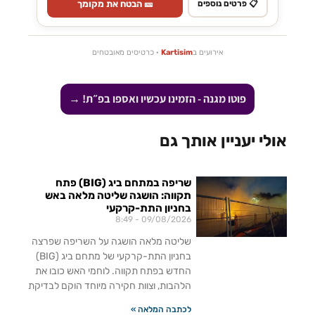
🎫 הבטח את מקומך
📋 פרטים נוספים
אירועים ב
Kartisim
· כרטיסים מאובטחים
פוטו מגנה - הזמינו עכשיו ואספו בפ״ת! →
אולי יעניין אותך גם
שריפה במתחם ביג (BIG) פתח
תקווה: הושגה שליטה מלאה באש
בחניון התת-קרקעי
8:49
09/08/2026
שליטה מלאה הושגה על השריפה שפרצה
בחניון התת-קרקעי של מתחם ביג (BIG)
החדש בפתח תקווה. לוחמי האש כובו את
הלהבות, וצוות חקירה מיוחד הוקם לבדיקת
לכתבה המלאה »