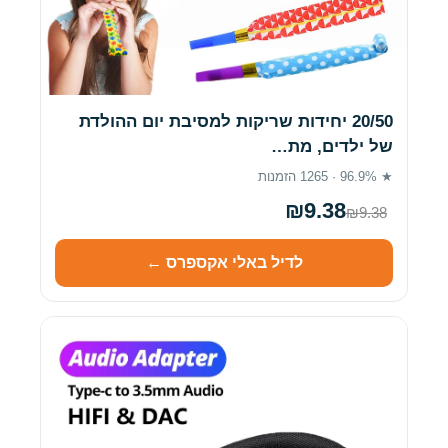
20/50 יחידות שריקות למסיבת יום ההולדת
של ילדים, מת…
★ 96.9% · 1265 הזמנות
₪9.38
₪9.38
לדיל באלי אקספרס ←