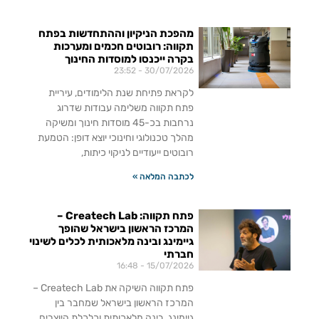
מהפכת הניקיון וההתחדשות בפתח
תקווה: רובוטים חכמים ומערכות
בקרה ייכנסו למוסדות החינוך
23:52
30/07/2026
לקראת פתיחת שנת הלימודים, עיריית
פתח תקווה משלימה עבודות שדרוג
נרחבות בכ-45 מוסדות חינוך ומשיקה
מהלך טכנולוגי וחינוכי יוצא דופן: הטמעת
רובוטים ייעודיים לניקוי כיתות,
לכתבה המלאה »
פתח תקווה: Createch Lab –
המרכז הראשון בישראל שהופך
גיימינג ובינה מלאכותית לכלים לשינוי
חברתי
16:48
15/07/2026
פתח תקווה השיקה את Createch Lab –
המרכז הראשון בישראל שמחבר בין
גיימינג, בינה מלאכותית וכלכלת היוצרים