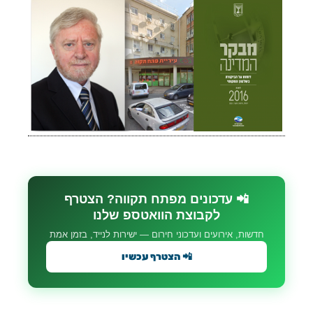
📲 עדכונים מפתח תקווה? הצטרף
לקבוצת הוואטספ שלנו
חדשות, אירועים ועדכוני חירום — ישירות לנייד, בזמן אמת
📲 הצטרף עכשיו