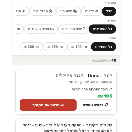
קטגוריה
הכל
👶 ילדים
🎭 תיאטרון
🎤 סטנד-אפ
🎵 מוזיקה
🎼
תאריך
כל התאריכים
7 ימים הקרובים
שבועיים הקרובים
חודש הקרוב
מחיר
כל המחירים
עד 100 ₪
עד 150 ₪
עד 200 ₪
40
אירועים נמצאו
דונה - Dona - הצגה מוזיקלית
📅 ראשון, 9 אוגוסט ⏰ 20:30
📍 היכל התרבות פתח תקווה
105 ₪
🎫 הבטח את מקומך
📋 פרטים נוספים
בת הים הקטנה - הפקת הענק של קיץ 2026 - זוהר
לא הספקתי, הראל מויאל וחני נחמיאס