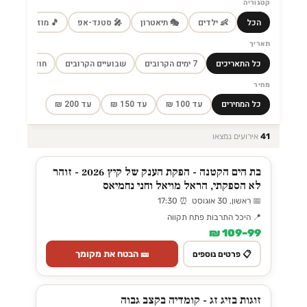
קטגוריה
הכל
👶 ילדים
🎭 תיאטרון
🎤 סטנד-אפ
🎵 מוזיקה
🎼
תאריך
כל התאריכים
7 ימים הקרובים
שבועיים הקרובים
חודש הקרוב
מחיר
כל המחירים
עד 100 ₪
עד 150 ₪
עד 200 ₪
41
אירועים נמצאו
בת הים הקטנה - הפקת הענק של קיץ 2026 - זוהר
לא הספקתי, הראל מויאל וחני נחמיאס
📅 ראשון, 30 אוגוסט ⏰ 17:30
📍 היכל התרבות פתח תקווה
99–109 ₪
🎫 הבטח את מקומך
📋 פרטים נוספים
זוגות בזיג זג - קומדיה בקצב גבוה