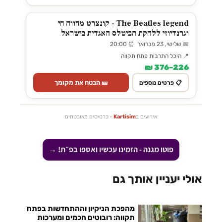
The Beatles legend - קונצרט מחווה חי
וגרנדיוזי ללהקת הביטלס האגדית בישראל
📅 שלישי, 23 פברואר ⏰ 20:00
📍 היכל התרבות פתח תקווה
226–376 ₪
🎫 הבטח את מקומך
📋 פרטים נוספים
אירועים ב
Kartisim
· כרטיסים מאובטחים
פוטו מגנה - הזמינו עכשיו ואספו בפ״ת! →
אולי יעניין אותך גם
מהפכת הניקיון וההתחדשות בפתח
תקווה: רובוטים חכמים ומערכות