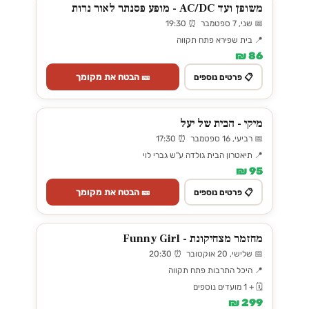
משופן ועד AC/DC - מופע פסנתר לאור נרות
📅 שני, 7 ספטמבר ⏰ 19:30
📍 בית שפירא פתח תקווה
86 ₪
🎫 הבטח את מקומך
📋 פרטים נוספים
מיקי - הבית של יעל
📅 רביעי, 16 ספטמבר ⏰ 17:30
📍 תיאטרון הבית גולדה ע"ש גברי לוי
95 ₪
🎫 הבטח את מקומך
📋 פרטים נוספים
מחזמר מצחיקונת - Funny Girl
📅 שלישי, 20 אוקטובר ⏰ 20:30
📍 היכל התרבות פתח תקווה
🗓️ + 1 מועדים נוספים
299 ₪