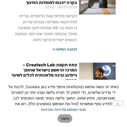
בקרה ייכנסו למוסדות החינוך
23:52
30/07/2026
לקראת פתיחת שנת הלימודים, עיריית
פתח תקווה משלימה עבודות שדרוג
נרחבות בכ-45 מוסדות חינוך ומשיקה
מהלך טכנולוגי וחינוכי יוצא דופן: הטמעת
רובוטים ייעודיים לניקוי כיתות,
לכתבה המלאה »
פתח תקווה: Createch Lab –
המרכז הראשון בישראל שהופך
גיימינג ובינה מלאכותית לכלים לשינוי
חברתי
16:48
15/07/2026
באתר זה נעשה שימוש בטכנולוגיות איסוף מידע כגון Cookies, לרבות על
ידי צדדים שלישיים, כדי לספק לך חוויית גלישה טובה יותר וכן למטרות
פתח תקווה השיקה את Createch Lab –
סטטיסטיקה, איפיון ושיווק. המשך גלישה באתר מהווה הסכמתך לכך.
המרכז הראשון בישראל שמחבר בין
למידע נוסף ואפשרות לנהל את השימוש באמצעים הללו, ראו את
גיימינג, בינה מלאכותית וכלכלת היוצרים
תנאי השימוש ומדיניות הפרטיות
לטיפול באתגרים חברתיים כמו חרמות,
בדידות ובריאות נפשית.
אישור