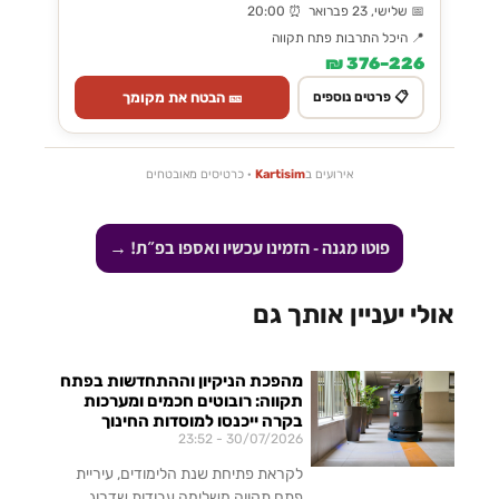
📅 שלישי, 23 פברואר ⏰ 20:00
📍 היכל התרבות פתח תקווה
226–376 ₪
🎫 הבטח את מקומך
📋 פרטים נוספים
אירועים ב
Kartisim
· כרטיסים מאובטחים
פוטו מגנה - הזמינו עכשיו ואספו בפ״ת! →
אולי יעניין אותך גם
מהפכת הניקיון וההתחדשות בפתח
תקווה: רובוטים חכמים ומערכות
בקרה ייכנסו למוסדות החינוך
23:52
30/07/2026
לקראת פתיחת שנת הלימודים, עיריית
פתח תקווה משלימה עבודות שדרוג