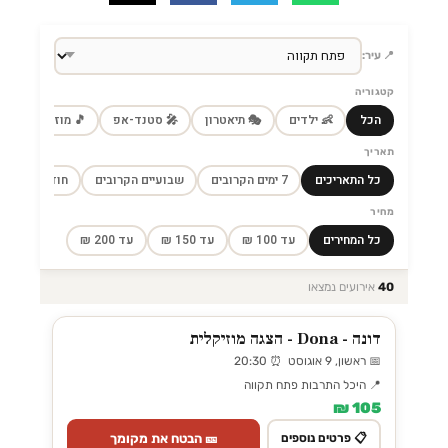
📍 עיר:
קטגוריה
הכל
👶 ילדים
🎭 תיאטרון
🎤 סטנד-אפ
🎵 מוזיקה
🎼
תאריך
כל התאריכים
7 ימים הקרובים
שבועיים הקרובים
חודש הקרוב
מחיר
כל המחירים
עד 100 ₪
עד 150 ₪
עד 200 ₪
40
אירועים נמצאו
דונה - Dona - הצגה מוזיקלית
📅 ראשון, 9 אוגוסט ⏰ 20:30
📍 היכל התרבות פתח תקווה
105 ₪
🎫 הבטח את מקומך
📋 פרטים נוספים