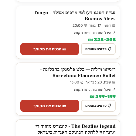
אגדת הטנגו העולמי מרכוס אשלה - Tango
Buenos Aires
📅 ראשון, 17 ינואר ⏰ 20:00
📍 היכל התרבות פתח תקווה
205–325 ₪
🎫 הבטח את מקומך
📋 פרטים נוספים
רומיאו ויוליה — בלט פלמנקו ברצלונה -
Barcelona Flamenco Ballet
📅 שבת, 20 פברואר ⏰ 13:00
📍 היכל התרבות פתח תקווה
199–299 ₪
🎫 הבטח את מקומך
📋 פרטים נוספים
The Beatles legend - קונצרט מחווה חי
וגרנדיוזי ללהקת הביטלס האגדית בישראל