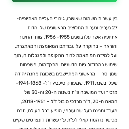
בין עשרות השמות שאושרו, גיבורי העלייה מאתיופיה-
27 נערים ונערות החלוצים הראשונים של יהדות
אתיופיה אשר עלו בשנים 1955- 1956, צוותי החינוך
והוראה – בהוקרה על עבודתם המאומצת והמאתגרת,
ועל למידה המותאמת לרוח התקופה ולמגבלותיה, תוך
שימוש במתודולוגיות חדשניות ומתקדמות, משפחות
שמן וסרי – מראשוני המתיישבים בשכונת מחנה יהודה
שעלו בשנת 1911, שמעון קיסילביץ ז"ל- 1941-1868-
מזכיר ועד המושבה פ"ת בשנות ה-20 וה-30 של
המאה ה-20, ד"ר מרדכי סובול ז"ל – 2018-1951,
מעבד ומנצח בעל שם עולמי, הופיע בכל העולם, תרם
מכישרונו המוזיקאלי לפ"ת ע"י עשרות קונצרטים שקיים
בהיכל התרבות, בבית הכנסת הגדול ובקהילות רבות.