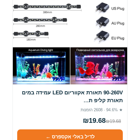
90-260V תאורת אקווריום LED עמידה במים
תאורת קליפ ת…
★ 94.6% · 2608 הזמנות
₪19.68
₪19.68
לדיל באלי אקספרס ←