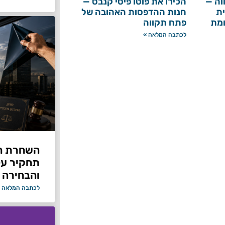
וה —
הכירו את פוטו פיסי קנבס —
ת
חנות ההדפסות האהובה של
ומת
פתח תקווה
לכתבה המלאה »
תחקיר על 
והבחירה 
לכתבה המלאה 