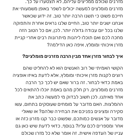
מזרנים שכולם ממליצים עליהם, לא תצטערו על כך.
מזרנים מומלצים למעשה יכולים לשפר באופן משמעותי את
חייכם פשוט כי תשנו הרבה יותר טוב. זה ידוע שכאשר
אנחנו ישנים יותר טוב, החיים שלנו נראים אחרת והתפוקה
שלנו בכל יום עבודה גדולה יותר. לכן, אם כל הטוב הזה
מחכה לכם ואם תוכלו ליהנות מיתרונות רבים אחרי קניית
מזרן איכותי ומומלץ, איפה כאן הדילמה?
איך לבחור מזרן אחד מבין הרבה מזרנים מומלצים?
הקושי האמיתי של רוב האנשים הוא לא להחליט שהם
רוצים לקנות מזרן איכותי ומומלץ, אלא לדעת באיזו אופציה
באמת כדאי לבחור. זה ברור שאם יש לכך כך הרבה
מזרנים מומלצים, רק חלק מהם באמת יוכלו להתאים לכל
אחד מאיתנו. לכן חשוב לבדוק מי למעשה כתב את
ההמלצות. האם מדובר על מומחים שעוסקים בתחום, עשו
סקירה ומציגים בפניכם את הבחירה שלהם? או שאולי
מדובר על אנשים כמותכם, שפשוט כבר קנו מזרון כזה או
אחר ומספרים לכם עליו? בנוסף, כדאי לדעת שיש כאן גם
עניין של העדפה אישית. זה אומר שלא כל מזרן שכולם