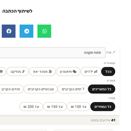
לשיתוף הכתבה
📍 עיר:
קטגוריה
הכל
👶 ילדים
🎭 תיאטרון
🎤 סטנד-אפ
🎵 מוזיקה
🎼
תאריך
כל התאריכים
7 ימים הקרובים
שבועיים הקרובים
חודש הקרוב
מחיר
כל המחירים
עד 100 ₪
עד 150 ₪
עד 200 ₪
41
אירועים נמצאו