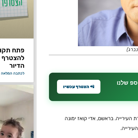
פתח תקווה
נברג)
להצטרף 
הדיור
לכתבה המלאה 
ספ שלנו
📲 הצטרף עכשיו
העירייה. בראשם, אדי קואז ימונה
עירייה.