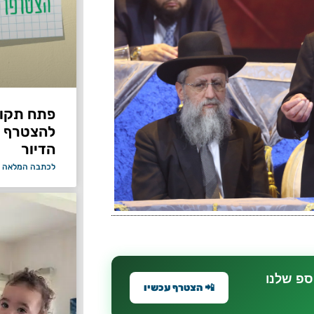
פתח תקווה
להצטרף 
הדיור
לכתבה המלאה 
ספ שלנו
📲 הצטרף עכשיו