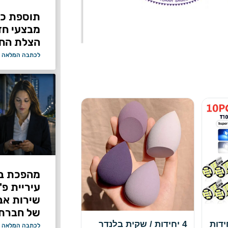
תוספת כוח
מבצעי ח
הצלת החי
לכתבה המלאה 
מהפכת בי
עיריית פ
של חברת Bond ללא על
2/6/10/20 יחידות
4 יחידות / שקית בלנדר
לכתבה המלאה 