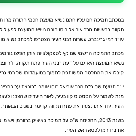
במכתב תמיכה חם עליו חתם נשיא מועצת חכמי התורה מרן ח
תקווה בראשות הרב אוריאל בוסו הורה נשיא המועצת לפעול ל
עו״ד רמי גרינברג. עשרות רבני העיר הצטרפו למכתב נשיא מו
מכתב התמיכה הרשמי שם קץ לספקולציות אותן הפיצו גורמים 
נשיא המועצת היא גם על דעת רבני העיר פתח תקווה, יו"ר ונ
קיבלו את ההחלטה המשותפת לתמוך במועמדותו של רמי גרינ
יו"ר תנועת שס פ״ת הרב אוריאל בוסו אומר: ״רובצת על כתפינ
מנת לשמור על הסטטוס קוו בעיר, לאור היעדים שהצבנו לעצמ
העיר. יחד איתו נצעיד את פתח תקווה קדימה בשנים הבאות״.
בשנת 2013, החליטה ש"ס על תמיכה באיציק ברוורמן ו
את ברוורמן לכסא ראש העיר.