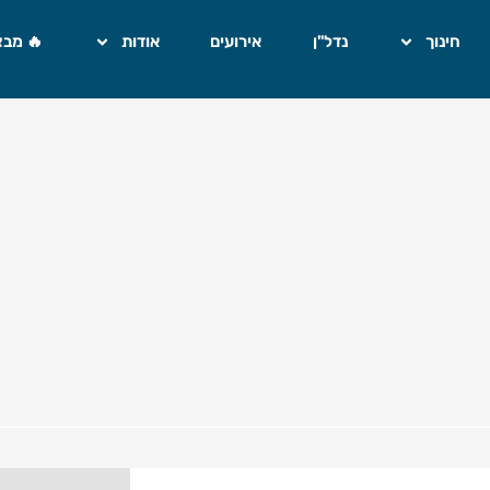
חינוך
נדל"ן
אירועים
אודות
🔥 מבצ