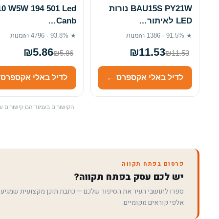
BAU15S PY21W נורות
10 W5W 194 501 Led
LED לאיתור…
Canb…
★ 91.5% · 1386 הזמנות
★ 93.8% · 4796 הזמנות
₪5.86
₪11.53
₪5.86
₪11.53
לדיל באלי אקספרס ←
לדיל באלי אקספרס
הקישורים בעמוד הם קישורים שי
פרסום בפתח תקווה
יש לכם עסק בפתח תקווה?
ספרו לתושבי העיר את הסיפור שלכם — כתבת תוכן מקצועית שמגיע
אלפי קוראים מקומיים.