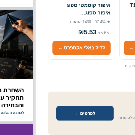
T
איפור קוסמטי ספוג
איפור ספוג…
★ 97.4% · 1430 הזמנות
₪5.53
₪5.65
 ←
לדיל באלי אקספרס ←
ווקיים
תחקיר על 
והבחירה 
לפרטים ←
לכתבה המלאה 
ה לעשרות