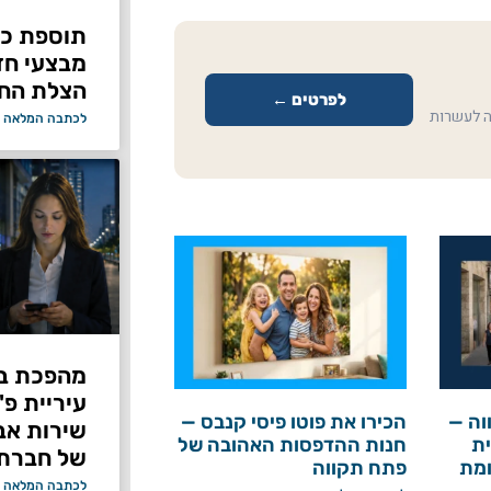
תוספת כוח
מבצעי ח
הצלת החי
לפרטים ←
ה לעשרות
לכתבה המלאה 
מהפכת בי
עיריית פ
וה —
הכירו את פוטו פיסי קנבס —
ת
חנות ההדפסות האהובה של
של חברת Bond ללא על
ומת
פתח תקווה
לכתבה המלאה 