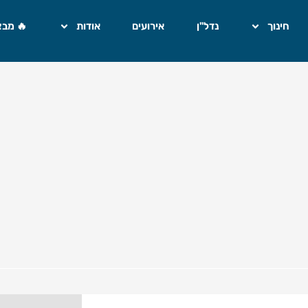
חינוך
נדל"ן
אירועים
אודות
🔥 מבצ