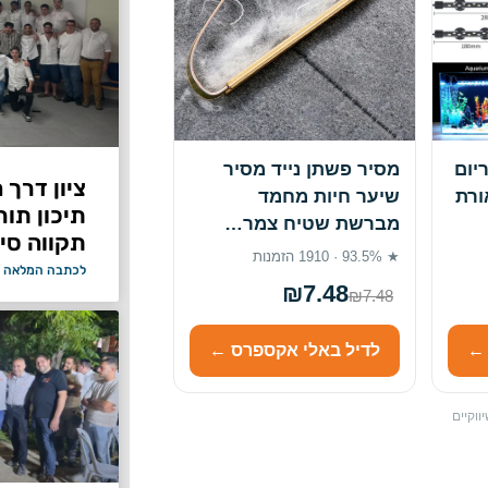
וריום
מסיר פשתן נייד מסיר
ציון דרך 
ורת
שיער חיות מחמד
תיכון תור
מברשת שטיח צמר…
תקווה סיי
★ 93.5% · 1910 הזמנות
לכתבה המלאה 
₪7.48
₪7.48
 ←
לדיל באלי אקספרס ←
ווקיים