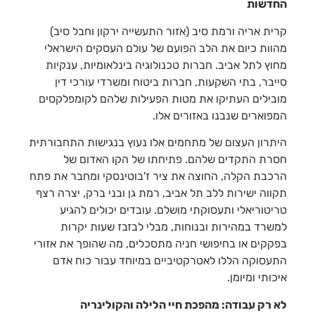
החדשות
קרית אריה ורמת סיב (אזור התעשייה ירקון וחבל סיב)
מהוות כיום את הלב הפועם של עולם העסקים הישראלי
מחוץ לתל אביב. חברות טכנולוגיה בינלאומיות, ענקיות
סייבר, בתי השקעות, חברות ביטוח ומשרדי עורכי דין
מובילים העתיקו את מטות הפעילות שלהם לקומפלקסים
המפוארים שנבנו באזורים אלו.
היתרון העצום של מתחמים אלו נעוץ בנגישות התחבורתית
חסרת התקדים שלהם. פתיחתו של הקו האדום של
הרכבת הקלה, החוצה את ציר ז'בוטינסקי ומחבר את פתח
תקווה ישירות ללב תל אביב, רמת גן ובני ברק, יצרה רצף
טריטוריאלי ותעסוקתי מושלם. עובדים יכולים להגיע
למשרד במהירות ובנוחות, מבלי לבזבז שעות יקרות
בפקקים או בחיפושי חניה מתסכלים, מה שהופך את אזורי
התעסוקה הללו לאטרקטיביים במיוחד עבור כוח אדם
איכותי ומיומן.
לא רק עבודה: מהפכת חיי הלילה והקולינריה