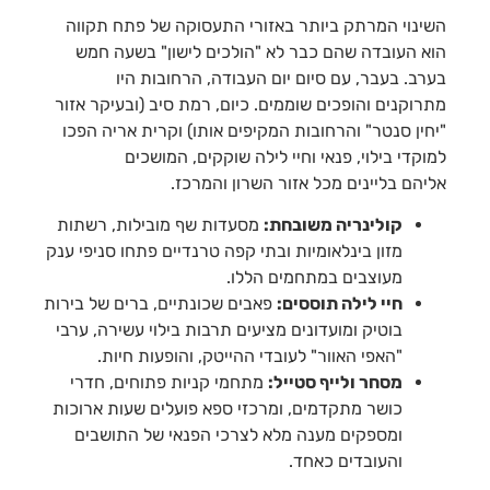
השינוי המרתק ביותר באזורי התעסוקה של פתח תקווה
הוא העובדה שהם כבר לא "הולכים לישון" בשעה חמש
בערב. בעבר, עם סיום יום העבודה, הרחובות היו
מתרוקנים והופכים שוממים. כיום, רמת סיב (ובעיקר אזור
"יחין סנטר" והרחובות המקיפים אותו) וקרית אריה הפכו
למוקדי בילוי, פנאי וחיי לילה שוקקים, המושכים
אליהם בליינים מכל אזור השרון והמרכז.
קולינריה משובחת:
מסעדות שף מובילות, רשתות
מזון בינלאומיות ובתי קפה טרנדיים פתחו סניפי ענק
מעוצבים במתחמים הללו.
חיי לילה תוססים:
פאבים שכונתיים, ברים של בירות
בוטיק ומועדונים מציעים תרבות בילוי עשירה, ערבי
"האפי האוור" לעובדי ההייטק, והופעות חיות.
מסחר ולייף סטייל:
מתחמי קניות פתוחים, חדרי
כושר מתקדמים, ומרכזי ספא פועלים שעות ארוכות
ומספקים מענה מלא לצרכי הפנאי של התושבים
והעובדים כאחד.