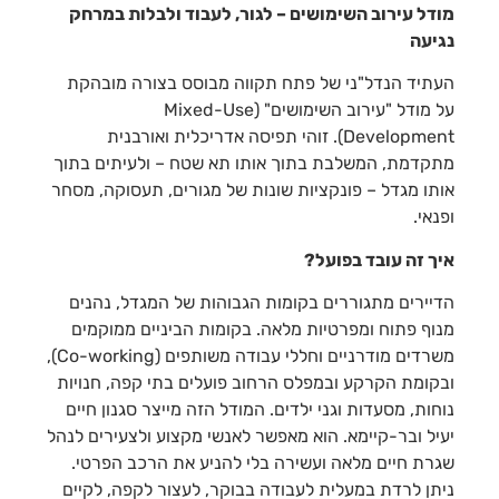
מודל עירוב השימושים – לגור, לעבוד ולבלות במרחק
נגיעה
העתיד הנדל"ני של פתח תקווה מבוסס בצורה מובהקת
על מודל "עירוב השימושים" (
Mixed-Use
Development
). זוהי תפיסה אדריכלית ואורבנית
מתקדמת, המשלבת בתוך אותו תא שטח – ולעיתים בתוך
אותו מגדל – פונקציות שונות של מגורים, תעסוקה, מסחר
ופנאי.
איך זה עובד בפועל?
הדיירים מתגוררים בקומות הגבוהות של המגדל, נהנים
מנוף פתוח ומפרטיות מלאה. בקומות הביניים ממוקמים
משרדים מודרניים וחללי עבודה משותפים (
Co-working
),
ובקומת הקרקע ובמפלס הרחוב פועלים בתי קפה, חנויות
נוחות, מסעדות וגני ילדים.
המודל הזה מייצר סגנון חיים
יעיל ובר-קיימא. הוא מאפשר לאנשי מקצוע ולצעירים לנהל
שגרת חיים מלאה ועשירה בלי להניע את הרכב הפרטי.
ניתן לרדת במעלית לעבודה בבוקר, לעצור לקפה, לקיים