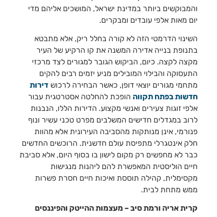
והמבוקשים ביותר במדינת ישראל, המושכים אליהם מדי
יום מאות אלפי עובדים ומבקרים.
השינוי הדרמטי הזה לא קורה בחלל ריק, אלא מתבטא
בתנופת בנייה אדירה המשנה את קו הרקיע של העיר
מקצה לקצה. כיום, הביקוש הגובר למגורים לצד מרכזי
התעסוקה והבילוי המובילים מניע יזמים רבים להקים
מתחמי מגורים יוצאי דופן, כאשר הבחירה לרכוש
דירות
חדשות בפתח תקווה
הופכת להחלטה אסטרטגית עבור
אלפי זוגות צעירים ואנשי מקצוע. הדירות הללו, הנבנות
לרוב במגדלים חדישים המשלבים מפרט טכני עשיר ונוף
פנורמי, אינן מנותקות מהסביבה העירונית אלא מהוות
חלק אינטגרלי מתפיסת עולם חדשנית. הרוכשים החדשים
כבר לא מחפשים רק מקום לישון בו בסוף היום, אלא סביבת
חיים הוליסטית המאפשרת להם ליהנות מנגישות
מקסימלית, קהילה תוססת ואיכות חיים חסרת פשרות
ממש מתחת לבית.
קרית אריה ורמת סיב – מעצמות ההייטק והפיננסים