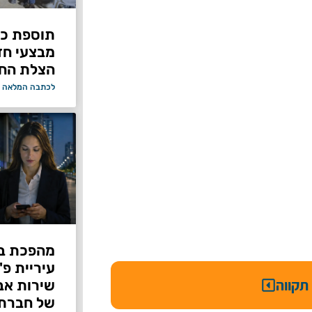
תוספת כוח
מבצעי ח
הצלת החי
לכתבה המלאה 
מהפכת בי
עיריית פ
תקווה
של חברת Bond ללא על