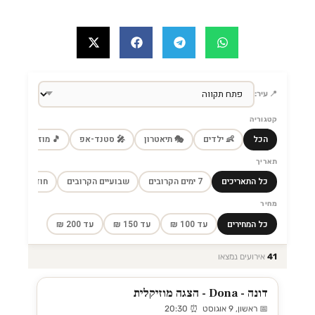
📍 עיר:
קטגוריה
הכל
👶 ילדים
🎭 תיאטרון
🎤 סטנד-אפ
🎵 מוזיקה
🎼
תאריך
כל התאריכים
7 ימים הקרובים
שבועיים הקרובים
חודש הקרוב
מחיר
כל המחירים
עד 100 ₪
עד 150 ₪
עד 200 ₪
41
אירועים נמצאו
דונה - Dona - הצגה מוזיקלית
📅 ראשון, 9 אוגוסט ⏰ 20:30