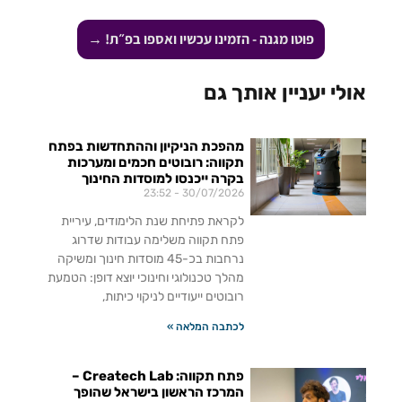
פוטו מגנה - הזמינו עכשיו ואספו בפ״ת! →
אולי יעניין אותך גם
מהפכת הניקיון וההתחדשות בפתח
תקווה: רובוטים חכמים ומערכות
בקרה ייכנסו למוסדות החינוך
23:52
30/07/2026
לקראת פתיחת שנת הלימודים, עיריית
פתח תקווה משלימה עבודות שדרוג
נרחבות בכ-45 מוסדות חינוך ומשיקה
מהלך טכנולוגי וחינוכי יוצא דופן: הטמעת
רובוטים ייעודיים לניקוי כיתות,
לכתבה המלאה »
פתח תקווה: Createch Lab –
המרכז הראשון בישראל שהופך