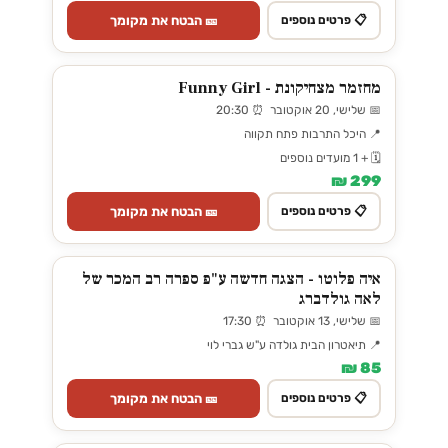
🎫 הבטח את מקומך
📋 פרטים נוספים
מחזמר מצחיקונת - Funny Girl
📅 שלישי, 20 אוקטובר ⏰ 20:30
📍 היכל התרבות פתח תקווה
🗓️ + 1 מועדים נוספים
299 ₪
🎫 הבטח את מקומך
📋 פרטים נוספים
איה פלוטו - הצגה חדשה ע"פ ספרה רב המכר של
לאה גולדברג
📅 שלישי, 13 אוקטובר ⏰ 17:30
📍 תיאטרון הבית גולדה ע"ש גברי לוי
85 ₪
🎫 הבטח את מקומך
📋 פרטים נוספים