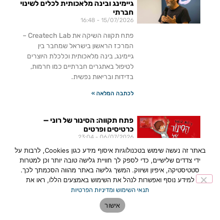
גיימינג ובינה מלאכותית לכלים לשינוי
חברתי
16:48
15/07/2026
פתח תקווה השיקה את Createch Lab –
המרכז הראשון בישראל שמחבר בין
גיימינג, בינה מלאכותית וכלכלת היוצרים
לטיפול באתגרים חברתיים כמו חרמות,
בדידות ובריאות נפשית.
לכתבה המלאה »
פתח תקווה: הסינור של רוני —
כרטיסים ופרטים
23:04
06/07/2026
באתר זה נעשה שימוש בטכנולוגיות איסוף מידע כגון Cookies, לרבות על
הסינור של רוני, הצגת הילדים המבוססת
ידי צדדים שלישיים, כדי לספק לך חוויית גלישה טובה יותר וכן למטרות
על ספרה האהוב של רינת הופר, עולה על
סטטיסטיקה, איפיון ושיווק. המשך גלישה באתר מהווה הסכמתך לכך.
במת היכל התרבות פתח תקווה
למידע נוסף ואפשרות לנהל את השימוש באמצעים הללו, ראו את
ב-18.8.2026. חוויה תיאטרלית קסומה
תנאי השימוש ומדיניות הפרטיות
לכל המשפחה
אישור
לכתבה המלאה »