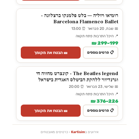
רומיאו ויוליה — בלט פלמנקו ברצלונה -
Barcelona Flamenco Ballet
📅 שבת, 20 פברואר ⏰ 13:00
📍 היכל התרבות פתח תקווה
199–299 ₪
🎫 הבטח את מקומך
📋 פרטים נוספים
The Beatles legend - קונצרט מחווה חי
וגרנדיוזי ללהקת הביטלס האגדית בישראל
📅 שלישי, 23 פברואר ⏰ 20:00
📍 היכל התרבות פתח תקווה
226–376 ₪
🎫 הבטח את מקומך
📋 פרטים נוספים
אירועים ב
Kartisim
· כרטיסים מאובטחים