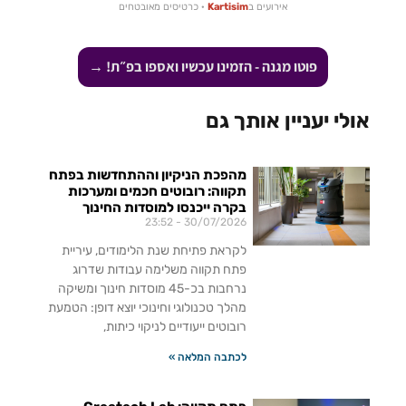
אירועים ב
Kartisim
· כרטיסים מאובטחים
פוטו מגנה - הזמינו עכשיו ואספו בפ״ת! →
אולי יעניין אותך גם
מהפכת הניקיון וההתחדשות בפתח
תקווה: רובוטים חכמים ומערכות
בקרה ייכנסו למוסדות החינוך
23:52
30/07/2026
לקראת פתיחת שנת הלימודים, עיריית
פתח תקווה משלימה עבודות שדרוג
נרחבות בכ-45 מוסדות חינוך ומשיקה
מהלך טכנולוגי וחינוכי יוצא דופן: הטמעת
רובוטים ייעודיים לניקוי כיתות,
לכתבה המלאה »