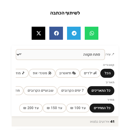
לשיתוף הכתבה
📍 עיר:
קטגוריה
הכל
👶 ילדים
🎭 תיאטרון
🎤 סטנד-אפ
🎵 מוזיקה
🎼
תאריך
כל התאריכים
7 ימים הקרובים
שבועיים הקרובים
חודש הקרוב
מחיר
כל המחירים
עד 100 ₪
עד 150 ₪
עד 200 ₪
41
אירועים נמצאו