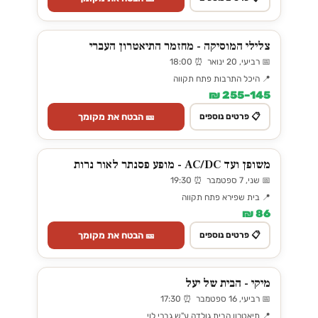
צלילי המוסיקה - מחזמר התיאטרון העברי
📅 רביעי, 20 ינואר ⏰ 18:00
📍 היכל התרבות פתח תקווה
145–255 ₪
🎫 הבטח את מקומך
📋 פרטים נוספים
משופן ועד AC/DC - מופע פסנתר לאור נרות
📅 שני, 7 ספטמבר ⏰ 19:30
📍 בית שפירא פתח תקווה
86 ₪
🎫 הבטח את מקומך
📋 פרטים נוספים
מיקי - הבית של יעל
📅 רביעי, 16 ספטמבר ⏰ 17:30
📍 תיאטרון הבית גולדה ע"ש גברי לוי