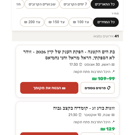
כל התאריכים
7 ימים הקרובים
שבועיים הקרובים
חודש הקרוב
מחיר
כל המחירים
עד 100 ₪
עד 150 ₪
עד 200 ₪
41
אירועים נמצאו
בת הים הקטנה - הפקת הענק של קיץ 2026 - זוהר
לא הספקתי, הראל מויאל וחני נחמיאס
📅 ראשון, 30 אוגוסט ⏰ 17:30
📍 היכל התרבות פתח תקווה
99–109 ₪
🎫 הבטח את מקומך
📋 פרטים נוספים
זוגות בזיג זג - קומדיה בקצב גבוה
📅 שבת, 10 אוקטובר ⏰ 21:30
📍 היכל התרבות פתח תקווה
129 ₪