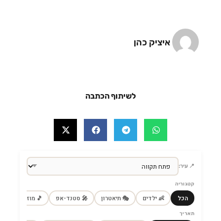
איציק כהן
לשיתוף הכתבה
📍 עיר:
קטגוריה
הכל
👶 ילדים
🎭 תיאטרון
🎤 סטנד-אפ
🎵 מוזיקה
🎼
תאריך