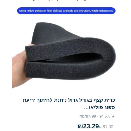
כרית קצף בגודל גדול ניתנת לחיתוך יריעת
ספוג פוליאו…
★ 94.5% · 99 הזמנות
₪23.29
₪61.30