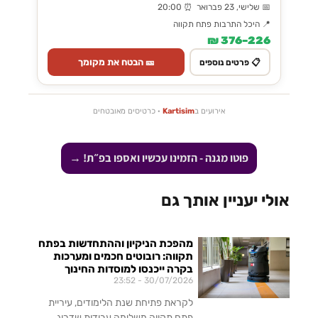
📅 שלישי, 23 פברואר ⏰ 20:00
📍 היכל התרבות פתח תקווה
226–376 ₪
🎫 הבטח את מקומך
📋 פרטים נוספים
אירועים ב
Kartisim
· כרטיסים מאובטחים
פוטו מגנה - הזמינו עכשיו ואספו בפ״ת! →
אולי יעניין אותך גם
מהפכת הניקיון וההתחדשות בפתח
תקווה: רובוטים חכמים ומערכות
בקרה ייכנסו למוסדות החינוך
23:52
30/07/2026
לקראת פתיחת שנת הלימודים, עיריית
פתח תקווה משלימה עבודות שדרוג