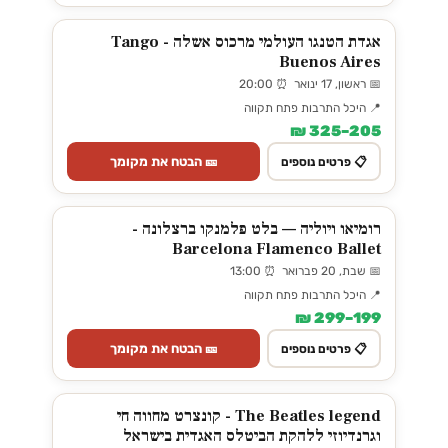
אגדת הטנגו העולמי מרכוס אשלה - Tango
Buenos Aires
📅 ראשון, 17 ינואר ⏰ 20:00
📍 היכל התרבות פתח תקווה
205–325 ₪
🎫 הבטח את מקומך
📋 פרטים נוספים
רומיאו ויוליה — בלט פלמנקו ברצלונה -
Barcelona Flamenco Ballet
📅 שבת, 20 פברואר ⏰ 13:00
📍 היכל התרבות פתח תקווה
199–299 ₪
🎫 הבטח את מקומך
📋 פרטים נוספים
The Beatles legend - קונצרט מחווה חי
וגרנדיוזי ללהקת הביטלס האגדית בישראל