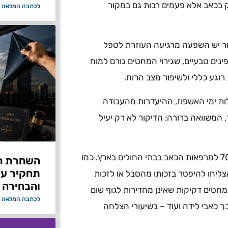
רק בכאב אלא פעמים רבות גם במקור
לכתבה המלאה 
ור יש השפעה מרגיעה העוזרת לטפל
ינים טבעיים, שגירוי המחטים גורם למוח
גע כללי ולשיפור מצב הרוח.
ות ימי האשפוז, ההיעדרות מהעבודה
, המשוואה ברורה: הדיקור לא רק יעיל
הדיקור היה הטיפול המשלים הראשון שהוכנס כבר בשנות ה־70 למרפאות הכאב בבתי החולים בארץ. כמו
תחקיר על 
הצליחו להיפטר בזכותו מהסבל או לזכות
והבחירה 
חטים דקיקות שאינן מחדירות לגוף שום
לכתבה המלאה 
 כאבי לידה ועוד – בשיעורי הצלחה