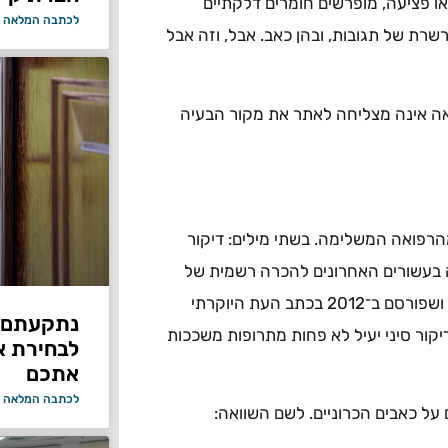
ו פציעה, מופרשים חומרים דלקתיים
לכתבה המלאה 
רשרת של תגובות, ובהן כאב. אבל, וזה אבל
ואה אינה מצליחה לאתר את מקור הבעיה
מהרפואה המשלימה. בשתי מילים: דיקור
 סין העתיקה כבר לפני 2,500 שנה, זוכה בעשורים האחרונים להכרה רשמית של
הממסד הרפואי. ממחקר רחב היקף, שכלל 18 אלף מטופלים, ושפורסם ב־2012 בכתב העת היוקרתי
נתקעתם ב
דיקור סיני יעיל לא פחות מתרופות משככות
לבחירת א
אתכם
לכתבה המלאה 
 מטופלים על כאבים הכרוניים. לשם השוואה: