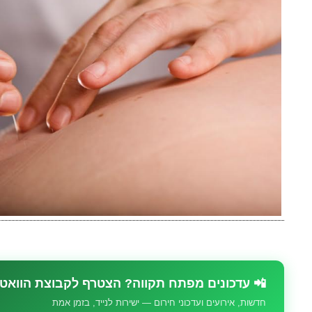
📲 עדכונים מפתח תקווה? הצטרף לקבוצת הוואט
חדשות, אירועים ועדכוני חירום — ישירות לנייד, בזמן אמת