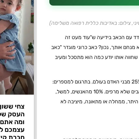
יני, צילום: באדיבות כללית רפואה משלימה)
דד עם הכאב בידיעה ש"עוד מעט זה
 מנחם אותך, נכון? כאב כרוני מוגדר "כאב
שחווה אותו יודע כמה הוא מתסכל ומעיב
עד כמה שכיח כאב כרוני? מאוד! לפי הערכות, הוא מטריד כ־25% מבני האדם בעולם. בתרגום למספרים:
מאות מיליונים ברחבי הגלובוס ומאות אלפים בארץ חיים עם כאבים שלא מרפים. 10% מהאנשים, למשל,
ן היתר, ממחלה או מתאונה, מיציבה לא
צחי ששון
ומה אתם 
עצמכם לפ
חברת קיד