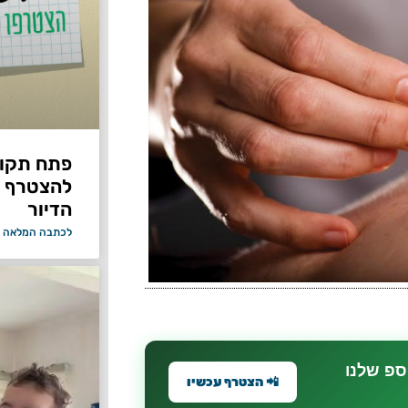
פתח תקווה
להצטרף 
הדיור
לכתבה המלאה 
ספ שלנו
📲 הצטרף עכשיו