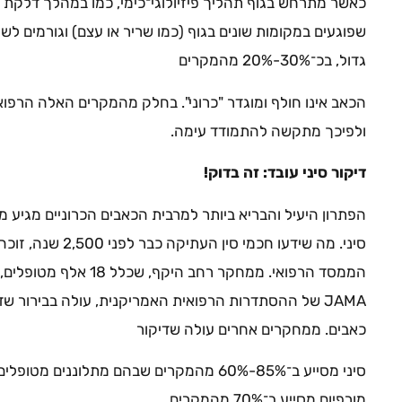
כאשר מתרחש בגוף תהליך פיזיולוגי־כימי, כמו במהלך דלקת א
שפוגעים במקומות שונים בגוף (כמו שריר או עצם) וגורמים לש
גדול, בכ־30%-20% מהמקרים
הכאב אינו חולף ומוגדר "כרוני". בחלק מהמקרים האלה הרפ
ולפיכך מתקשה להתמודד עימה.
דיקור סיני עובד: זה בדוק!
הפתרון היעיל והבריא ביותר למרבית הכאבים הכרוניים מגיע 
סיני. מה שידעו חכמי
JAMA של ההסתדרות הרפואית האמריקנית, עולה בבירור ש
כאבים. ממחקרים אחרים עולה שדיקור
סיני מסייע ב־85%-60% מהמקרים שבהם מתלוננים
מורפיום מסייע ב־70% מהמקרים.