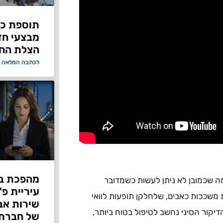
תוספת כוח
מבצעי ח
הצלת החי
לכתבה המלאה 
מהפכת בי
מה שכמובן לא ניתן לעשות כשמדובר
עיריית פ
משככות כאבים, שלחלקן תופעות לוואי
דיקור הסיני נחשב לטיפול בטוח ביותר,
של חברת Bond ללא על