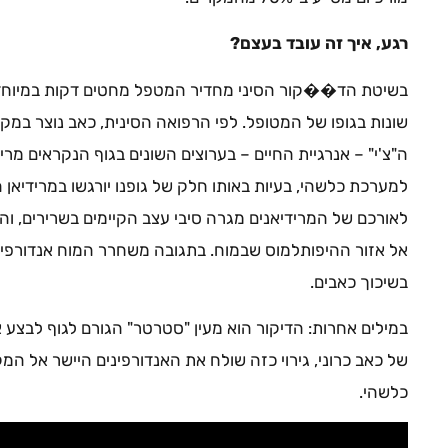
רגע, איך זה עובד בעצם?
בשיטת הד��קור הסיני מחדיר המטפל מחטים דקות במיוחד, 
שונות בגופו של המטופל. לפי הרפואה הסינית, כאב נוצר במ
ה"צ'י" – אנרגיית החיים – בערוצים השונים בגוף הנקראים מרי
למערכת כלשהי, בעיות באותו חלק של גופנו יורגשו במרידיאן
לאורכם של המרידיאנים מגרה סיבי עצב הקיימים בשרירים, וה
אל אזור ההיפותלמוס שבמוח. בתגובה משחרר המוח אנדורפיני
בשיכוך כאבים.
במילים אחרות: הדיקור הוא מעין "סטרטר" הגורם לגוף לבצע 
של כאב כרוני, גירוי כזה שולח את האנדורפינים היישר אל המ
כלשהי.