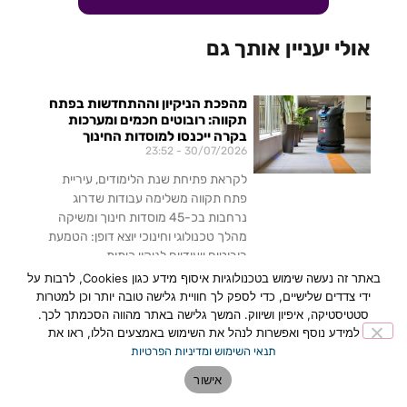
אולי יעניין אותך גם
מהפכת הניקיון וההתחדשות בפתח
תקווה: רובוטים חכמים ומערכות
בקרה ייכנסו למוסדות החינוך
23:52
30/07/2026
לקראת פתיחת שנת הלימודים, עיריית
פתח תקווה משלימה עבודות שדרוג
נרחבות בכ-45 מוסדות חינוך ומשיקה
מהלך טכנולוגי וחינוכי יוצא דופן: הטמעת
רובוטים ייעודיים לניקוי כיתות,
באתר זה נעשה שימוש בטכנולוגיות איסוף מידע כגון Cookies, לרבות על
לכתבה המלאה »
ידי צדדים שלישיים, כדי לספק לך חוויית גלישה טובה יותר וכן למטרות
סטטיסטיקה, איפיון ושיווק. המשך גלישה באתר מהווה הסכמתך לכך.
למידע נוסף ואפשרות לנהל את השימוש באמצעים הללו, ראו את
פתח תקווה: Createch Lab –
המרכז הראשון בישראל שהופך
תנאי השימוש ומדיניות הפרטיות
גיימינג ובינה מלאכותית לכלים לשינוי
אישור
חברתי
16:48
15/07/2026