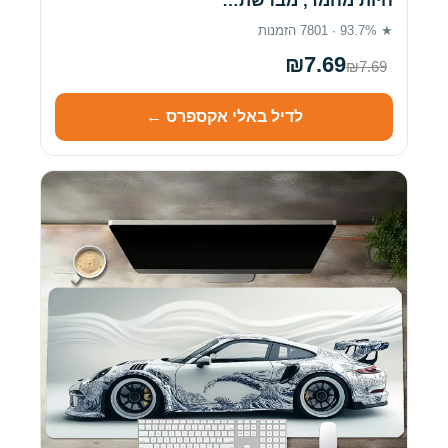
חיות מחמד, מברשת…
★ 93.7% · 7801 הזמנות
₪7.69
₪7.69
לדיל באלי אקספרס ←