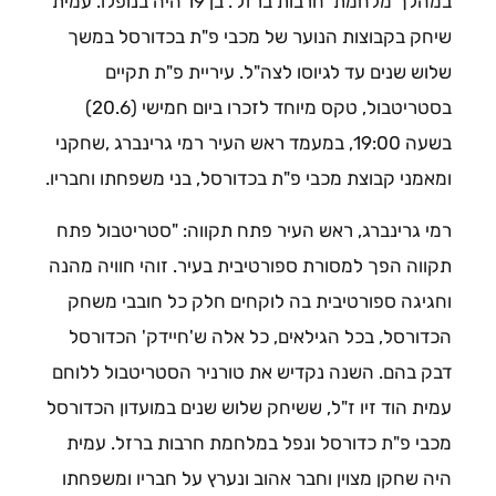
במהלך מלחמת 'חרבות ברזל'. בן 19 היה בנופלו. עמית
שיחק בקבוצות הנוער של מכבי פ"ת בכדורסל במשך
שלוש שנים עד לגיוסו לצה"ל. עיריית פ"ת תקיים
בסטריטבול, טקס מיוחד לזכרו ביום חמישי (20.6)
בשעה 19:00, במעמד ראש העיר רמי גרינברג ,שחקני
ומאמני קבוצת מכבי פ"ת בכדורסל, בני משפחתו וחבריו.
רמי גרינברג, ראש העיר פתח תקווה: "סטריטבול פתח
תקווה הפך למסורת ספורטיבית בעיר. זוהי חוויה מהנה
וחגיגה ספורטיבית בה לוקחים חלק כל חובבי משחק
הכדורסל, בכל הגילאים, כל אלה ש'חיידק' הכדורסל
דבק בהם. השנה נקדיש את טורניר הסטריטבול ללוחם
עמית הוד זיו ז"ל, ששיחק שלוש שנים במועדון הכדורסל
מכבי פ"ת כדורסל ונפל במלחמת חרבות ברזל. עמית
היה שחקן מצוין וחבר אהוב ונערץ על חבריו ומשפחתו