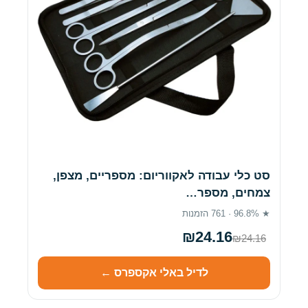
סט כלי עבודה לאקווריום: מספריים, מצפן,
צמחים, מספר…
★ 96.8% · 761 הזמנות
₪24.16
₪24.16
לדיל באלי אקספרס ←