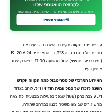
לקבוצת הוואטספ שלנו
חדשות, אירועים ועדכוני חירום — ישירות לנייד, בזמן אמת
📲 הצטרף עכשיו
עיריית פתח תקווה תקיים זו השנה השביעית את
סטריטבול פתח תקווה 3*3, בין התאריכים 19-20.6.24
(ימים רביעי וחמישי) החל מהשעה 17:00, בפארק יצחק
אוחיון בעיר.
האירוע המרכזי של סטריטבול פתח תקווה יוקדש
השנה לזכרו של סמל עמית הוד זיו ז"ל,
לוחם בגדוד
71, עוצבת ברק (188) שנפל בפעילות מבצעית, כתוצאה
מהשיגורים שבוצעו משטח לבנון במרחב שתולה,