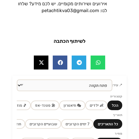
אירועים ושירותים מקומיים. יש לכם מידע? שלחו
לנו: petachtikva03@gmail.com
לשיתוף הכתבה
📍 עיר:
קטגוריה
הכל
👶 ילדים
🎭 תיאטרון
🎤 סטנד-אפ
🎵 מוזיקה
🎼
תאריך
כל התאריכים
7 ימים הקרובים
שבועיים הקרובים
חודש הקרוב
מחיר