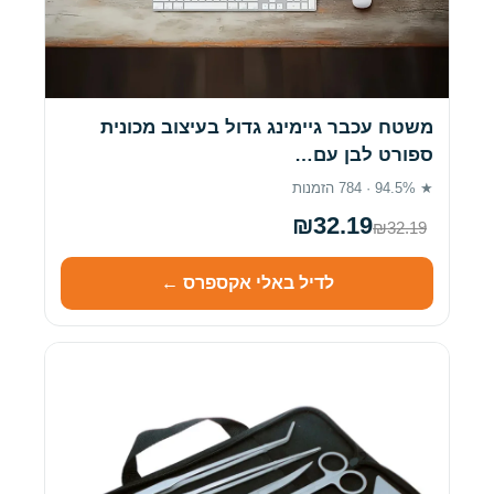
משטח עכבר גיימינג גדול בעיצוב מכונית
ספורט לבן עם…
★ 94.5% · 784 הזמנות
₪32.19
₪32.19
לדיל באלי אקספרס ←