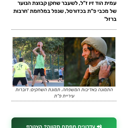
עמית הוד זיו ז"ל, לשעבר שחקן קבוצת הנוער
של מכבי פ"ת בכדורסל, שנפל במלחמת 'חרבות
ברזל'
התמונה באדיבות המשפחה. תמונת השחקים: דוברות
עיריית פ"ת
📲 עדכונים מפתח תקווה? הצטרף