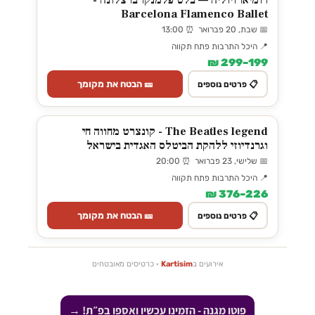
רומיאו ויוליה — בלט פלמנקו ברצלונה -
Barcelona Flamenco Ballet
📅 שבת, 20 פברואר ⏰ 13:00
📍 היכל התרבות פתח תקווה
199–299 ₪
🎫 הבטח את מקומך
📋 פרטים נוספים
The Beatles legend - קונצרט מחווה חי
וגרנדיוזי ללהקת הביטלס האגדית בישראל
📅 שלישי, 23 פברואר ⏰ 20:00
📍 היכל התרבות פתח תקווה
226–376 ₪
🎫 הבטח את מקומך
📋 פרטים נוספים
אירועים ב
Kartisim
· כרטיסים מאובטחים
פוטו מגנה - הזמינו עכשיו ואספו בפ״ת! →