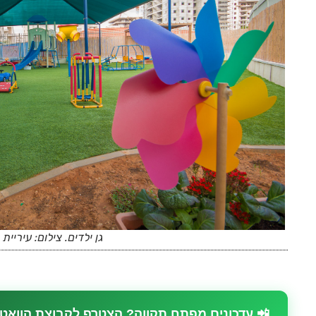
גן ילדים. צילום: עיריית
📲 עדכונים מפתח תקווה? הצטרף לקבוצת הוואט