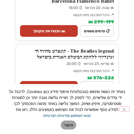
Barcelona Flamenco Ballet
📅 שבת, 20 פברואר ⏰ 13:00
📍 היכל התרבות פתח תקווה
199–299 ₪
🎫 הבטח את מקומך
📋 פרטים נוספים
The Beatles legend - קונצרט מחווה חי
וגרנדיוזי ללהקת הביטלס האגדית בישראל
📅 שלישי, 23 פברואר ⏰ 20:00
📍 היכל התרבות פתח תקווה
226–376 ₪
🎫 הבטח את מקומך
📋 פרטים נוספים
באתר זה נעשה שימוש בטכנולוגיות איסוף מידע כגון Cookies, לרבות על
ידי צדדים שלישיים, כדי לספק לך חוויית גלישה טובה יותר וכן למטרות
סטטיסטיקה, איפיון ושיווק. המשך גלישה באתר מהווה הסכמתך לכך.
אירועים ב
Kartisim
· כרטיסים מאובטחים
למידע נוסף ואפשרות לנהל את השימוש באמצעים הללו, ראו את
תנאי השימוש ומדיניות הפרטיות
אישור
פוטו מגנה - הזמינו עכשיו ואספו בפ״ת! →