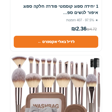
1 יחידה ספוג קוסמטי פודרה חלקה ספוג
איפור לנשים ספ…
★ 97.5% · 407 הזמנות
₪2.36
₪4.72
לדיל באלי אקספרס ←