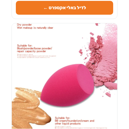
לדיל באלי אקספרס ←