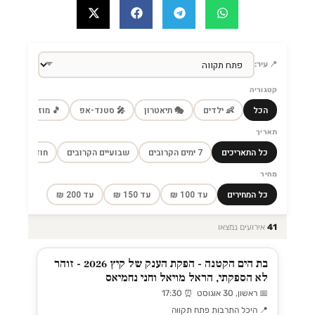
📍 עיר:
קטגוריה
הכל
👶 ילדים
🎭 תיאטרון
🎤 סטנד-אפ
🎵 מוזיקה
🎼
תאריך
כל התאריכים
7 ימים הקרובים
שבועיים הקרובים
חודש הקרוב
מחיר
כל המחירים
עד 100 ₪
עד 150 ₪
עד 200 ₪
41
אירועים נמצאו
בת הים הקטנה - הפקת הענק של קיץ 2026 - זוהר
לא הספקתי, הראל מויאל וחני נחמיאס
📅 ראשון, 30 אוגוסט ⏰ 17:30
📍 היכל התרבות פתח תקווה