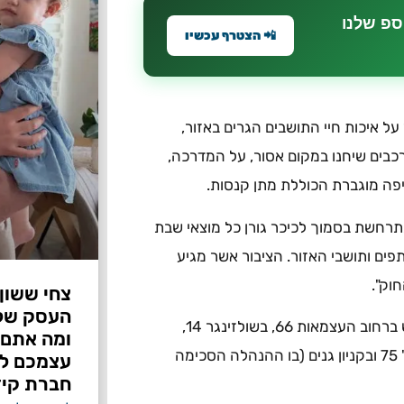
ספ שלנו
📲 הצטרף עכשיו
 איכות חיי התושבים הגרים באזור,
כבים שיחנו במקום אסור, על המדרכה,
פה מוגברת הכוללת מתן קנסות.
רחשת בסמוך לכיכר גורן כל מוצאי שבת
ים ותושבי האזור. הציבור אשר מגיע
וק".
צחי ששון
על מנת לאפשר חניה מוסדרת לבאים ניתן יהיה לחנות במגרש ברחוב העצמאות 66, בשולזינגר 14,
ומה אתם 
בליפשיץ פינת ויצמן, מול בי"ס אורי אורבך, ליפשיץ מול בית מס' 75 ובקניון גנים (בו ההנהלה הסכימה
עצמכם לפ
חברת קיד