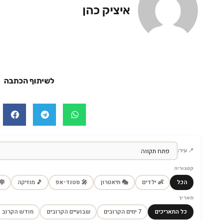
איציק כהן
לשיתוף הכתבה
📍 עיר:
קטגוריה
הכל
👶 ילדים
🎭 תיאטרון
🎤 סטנד-אפ
🎵 מוזיקה
🎼
תאריך
כל התאריכים
7 ימים הקרובים
שבועיים הקרובים
חודש הקרוב