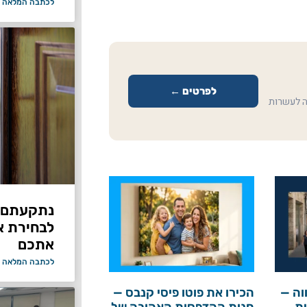
לכתבה המלאה 
לפרטים ←
ה לעשרות
נתקעתם ב
לבחירת א
אתכם
לכתבה המלאה 
וה —
הכירו את פוטו פיסי קנבס —
ת
חנות ההדפסות האהובה של