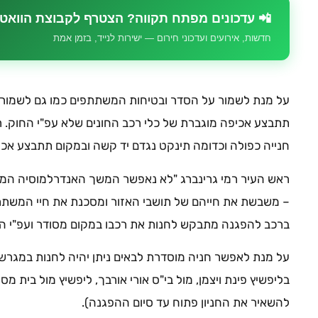
📲 עדכונים מפתח תקווה? הצטרף לקבוצת הוואט
חדשות, אירועים ועדכוני חירום — ישירות לנייד, בזמן אמת
על מנת לשמור על הסדר ובטיחות המשתתפים כמו גם לשמור על
תתבצע אכיפה מוגברת של כלי רכב החונים שלא עפ"י החוק. ר
חנייה כפולה וכדומה תינקט נגדם יד קשה ובמקום תתבצע אכי
ראש העיר רמי גרינברג "לא נאפשר המשך האנדרלמוסיה המת
– משבשת את חייהם של תושבי האזור ומסכנת את חיי המשתתפ
ברכב להפגנה מתבקש לחנות את רכבו במקום מסודר ועפ"י הח
להשאיר את החניון פתוח עד סיום ההפגנה).