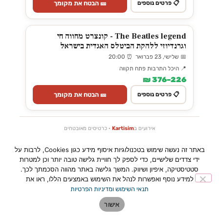
🎫 הבטח את מקומך
📋 פרטים נוספים
The Beatles legend - קונצרט מחווה חי
וגרנדיוזי ללהקת הביטלס האגדית בישראל
📅 שלישי, 23 פברואר ⏰ 20:00
📍 היכל התרבות פתח תקווה
226–376 ₪
🎫 הבטח את מקומך
📋 פרטים נוספים
אירועים ב
Kartisim
· כרטיסים מאובטחים
באתר זה נעשה שימוש בטכנולוגיות איסוף מידע כגון Cookies, לרבות על
ידי צדדים שלישיים, כדי לספק לך חוויית גלישה טובה יותר וכן למטרות
פוטו מגנה - הזמינו עכשיו ואספו בפ״ת! →
סטטיסטיקה, איפיון ושיווק. המשך גלישה באתר מהווה הסכמתך לכך.
למידע נוסף ואפשרות לנהל את השימוש באמצעים הללו, ראו את
אולי יעניין אותך גם
תנאי השימוש ומדיניות הפרטיות
אישור