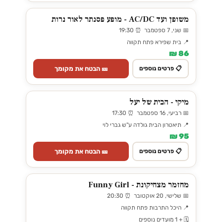
משופן ועד AC/DC - מופע פסנתר לאור נרות
📅 שני, 7 ספטמבר ⏰ 19:30
📍 בית שפירא פתח תקווה
86 ₪
🎫 הבטח את מקומך
📋 פרטים נוספים
מיקי - הבית של יעל
📅 רביעי, 16 ספטמבר ⏰ 17:30
📍 תיאטרון הבית גולדה ע"ש גברי לוי
95 ₪
🎫 הבטח את מקומך
📋 פרטים נוספים
מחזמר מצחיקונת - Funny Girl
📅 שלישי, 20 אוקטובר ⏰ 20:30
📍 היכל התרבות פתח תקווה
🗓️ + 1 מועדים נוספים