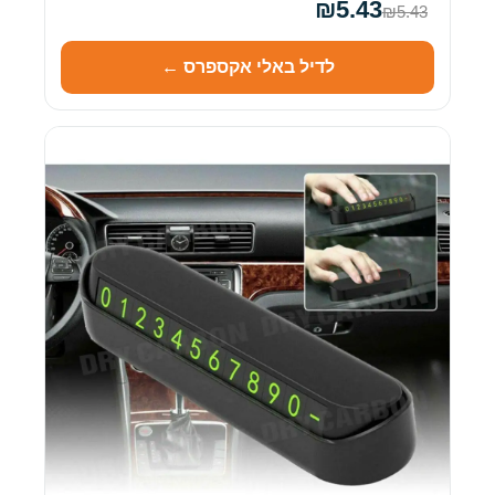
₪5.43
₪5.43
לדיל באלי אקספרס ←