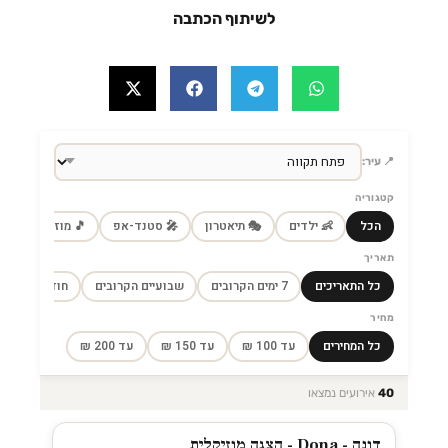
לשיתוף הכתבה
📍 עיר:
קטגוריה
הכל
👶 ילדים
🎭 תיאטרון
🎤 סטנד-אפ
🎵 מוזיקה
🎼
תאריך
כל התאריכים
7 ימים הקרובים
שבועיים הקרובים
חודש הקרוב
מחיר
כל המחירים
עד 100 ₪
עד 150 ₪
עד 200 ₪
40
אירועים נמצאו
דונה - Dona - הצגה מוזיקלית