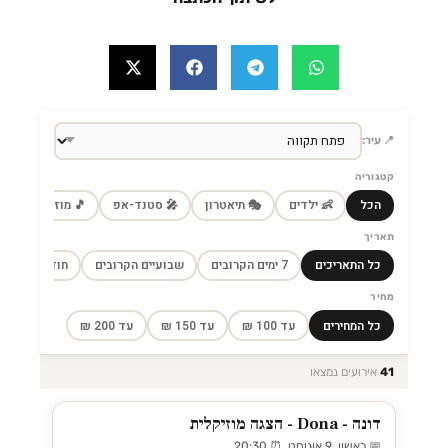
📍 עיר:
קטגוריה
הכל
👶 ילדים
🎭 תיאטרון
🎤 סטנד-אפ
🎵 מוזיקה
🎼
תאריך
כל התאריכים
7 ימים הקרובים
שבועיים הקרובים
חודש הקרוב
מחיר
כל המחירים
עד 100 ₪
עד 150 ₪
עד 200 ₪
41
אירועים נמצאו
דונה - Dona - הצגה מוזיקלית
📅 ראשון, 9 אוגוסט ⏰ 20:30