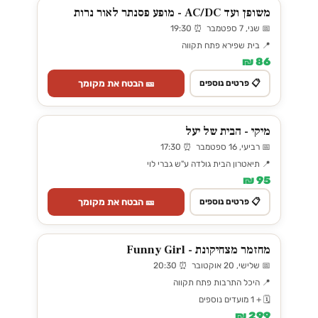
משופן ועד AC/DC - מופע פסנתר לאור נרות
📅 שני, 7 ספטמבר ⏰ 19:30
📍 בית שפירא פתח תקווה
86 ₪
🎫 הבטח את מקומך
📋 פרטים נוספים
מיקי - הבית של יעל
📅 רביעי, 16 ספטמבר ⏰ 17:30
📍 תיאטרון הבית גולדה ע"ש גברי לוי
95 ₪
🎫 הבטח את מקומך
📋 פרטים נוספים
מחזמר מצחיקונת - Funny Girl
📅 שלישי, 20 אוקטובר ⏰ 20:30
📍 היכל התרבות פתח תקווה
🗓️ + 1 מועדים נוספים
299 ₪