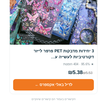
3 יחידות מדבקות PET פרפר לייזר
דקורטיביות לעשייה ע…
★ 95.6% · 404 הזמנות
₪5.38
₪5.53
לדיל באלי אקספרס ←
הקישורים בעמוד הם קישורים שיווקיים