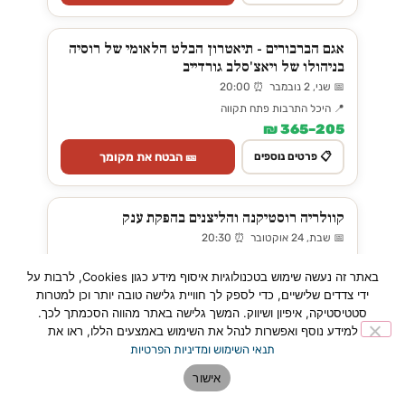
אגם הברבורים - תיאטרון הבלט הלאומי של רוסיה
בניהולו של ויאצ'סלב גורדייב
📅 שני, 2 נובמבר ⏰ 20:00
📍 היכל התרבות פתח תקווה
205–365 ₪
🎫 הבטח את מקומך
📋 פרטים נוספים
קוולריה רוסטיקנה והליצנים בהפקת ענק
📅 שבת, 24 אוקטובר ⏰ 20:30
📍 היכל התרבות פתח תקווה
באתר זה נעשה שימוש בטכנולוגיות איסוף מידע כגון Cookies, לרבות על
225–385 ₪
ידי צדדים שלישיים, כדי לספק לך חוויית גלישה טובה יותר וכן למטרות
🎫 הבטח את מקומך
📋 פרטים נוספים
סטטיסטיקה, איפיון ושיווק. המשך גלישה באתר מהווה הסכמתך לכך.
למידע נוסף ואפשרות לנהל את השימוש באמצעים הללו, ראו את
תנאי השימוש ומדיניות הפרטיות
אליסה בארץ הפלאות – חנוכה 2026
אישור
📅 רביעי, 16 דצמבר ⏰ 17:30