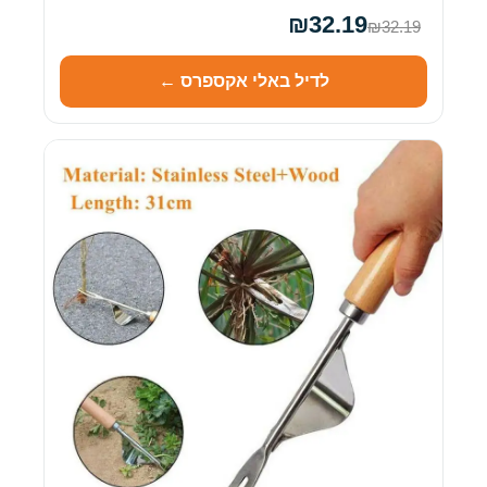
₪32.19
₪32.19
לדיל באלי אקספרס ←