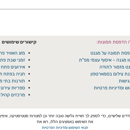
ה הדפסת תמונות:
קישורים שימושים
סת תמונה על מגנט
מזג האוויר פת
ו מגנה – איסוף עצמי מפ"ת
זמני שבת פתח
ט מזמור לתודה
אירועים פתח 
ת צילום בסמארטפון
חניה בפתח תק
ישות
תורנות בתי 
ש ומדיניות פרטיות
ספריות עירונ
מרכזים קהילת
טכנולוגיות איסוף מידע כגון Cookies, לרבות על ידי צדדים שלישיים, כדי לספק לך חוויית גלישה טובה יותר ו
את השימוש באמצעים הללו, ראו את
תנאי השימוש ומדיניות הפרטיות