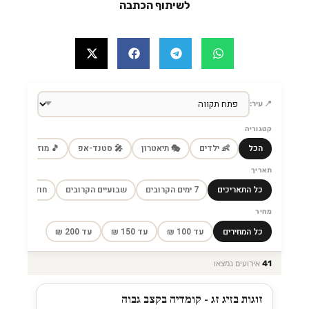
לשיתוף הכתבה
📍 עיר:
קטגוריה
הכל
👶 ילדים
🎭 תיאטרון
🎤 סטנד-אפ
🎵 מוזיקה
🎼
תאריך
כל התאריכים
7 ימים הקרובים
שבועיים הקרובים
חודש הקרוב
מחיר
כל המחירים
עד 100 ₪
עד 150 ₪
עד 200 ₪
41
אירועים נמצאו
זוגות בזיג זג - קומדיה בקצב גבוה