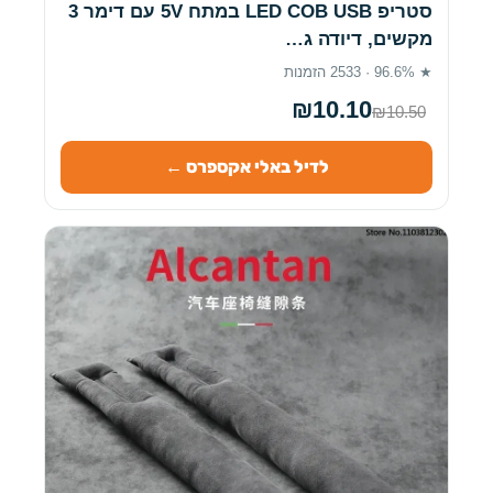
סטריפ LED COB USB במתח 5V עם דימר 3
מקשים, דיודה ג…
★ 96.6% · 2533 הזמנות
₪10.10
₪10.50
לדיל באלי אקספרס ←