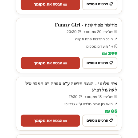
🎫 הבטח את מקומך
📋 פרטים נוספים
מחזמר מצחיקונת - Funny Girl
📅 שלישי, 20 אוקטובר ⏰ 20:30
📍 היכל התרבות פתח תקווה
🗓️ + 1 מועדים נוספים
299 ₪
🎫 הבטח את מקומך
📋 פרטים נוספים
איה פלוטו - הצגה חדשה ע"פ ספרה רב המכר של
לאה גולדברג
📅 שלישי, 13 אוקטובר ⏰ 17:30
📍 תיאטרון הבית גולדה ע"ש גברי לוי
85 ₪
🎫 הבטח את מקומך
📋 פרטים נוספים