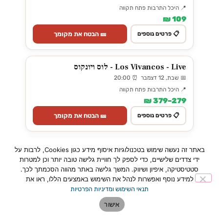
📍 היכל התרבות פתח תקווה
109 ₪
🎫 הבטח את מקומך
📋 פרטים נוספים
Los Vivancos - Live - לוס ויונקוס
📅 שבת, 12 דצמבר ⏰ 20:00
📍 היכל התרבות פתח תקווה
279–379 ₪
🎫 הבטח את מקומך
📋 פרטים נוספים
אגדת הטנגו העולמי מרכוס אשלה - Tango
באתר זה נעשה שימוש בטכנולוגיות איסוף מידע כגון Cookies, לרבות על
Buenos Aires
ידי צדדים שלישיים, כדי לספק לך חוויית גלישה טובה יותר וכן למטרות
סטטיסטיקה, איפיון ושיווק. המשך גלישה באתר מהווה הסכמתך לכך.
📅 ראשון, 17 ינואר ⏰ 20:00
למידע נוסף ואפשרות לנהל את השימוש באמצעים הללו, ראו את
📍 היכל התרבות פתח תקווה
תנאי השימוש ומדיניות הפרטיות
205–325 ₪
אישור
🎫 הבטח את מקומך
📋 פרטים נוספים