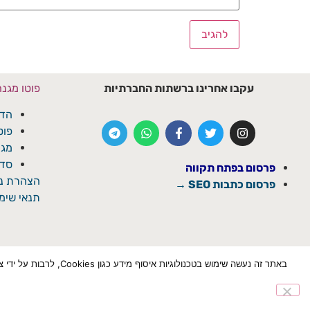
עקבו אחרינו ברשתות החברתיות
פוטו מגנ
הדפ
פוט
מגנ
סדנ
פרסום בפתח תקווה
הצהרת נג
פרסום כתבות SEO →
תנאי שימו
באתר זה נעשה שימוש ב
הצטרף לוואטספ
✕