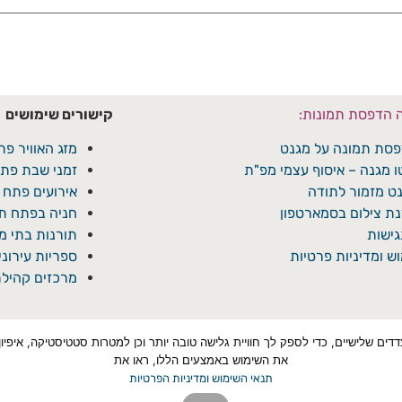
ה הדפסת תמונות:
קישורים שימושים
סת תמונה על מגנט
מזג האוויר פת
ו מגנה – איסוף עצמי מפ"ת
זמני שבת פתח
ט מזמור לתודה
אירועים פתח 
ת צילום בסמארטפון
חניה בפתח תק
ישות
תורנות בתי 
ש ומדיניות פרטיות
ספריות עירונ
מרכזים קהילת
טכנולוגיות איסוף מידע כגון Cookies, לרבות על ידי צדדים שלישיים, כדי לספק לך חוויית גלישה טובה יותר ו
את השימוש באמצעים הללו, ראו את
תנאי השימוש ומדיניות הפרטיות