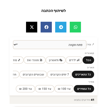
לשיתוף הכתבה
📍 עיר:
קטגוריה
הכל
👶 ילדים
🎭 תיאטרון
🎤 סטנד-אפ
🎵 מוזיקה
🎼
תאריך
כל התאריכים
7 ימים הקרובים
שבועיים הקרובים
חודש הקרוב
מחיר
כל המחירים
עד 100 ₪
עד 150 ₪
עד 200 ₪
41
אירועים נמצאו