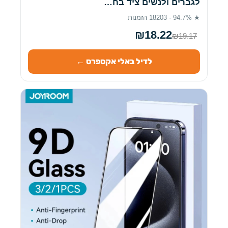
לגברים ולנשים ציד בח…
★ 94.7% · 18203 הזמנות
₪18.22
₪19.17
לדיל באלי אקספרס ←