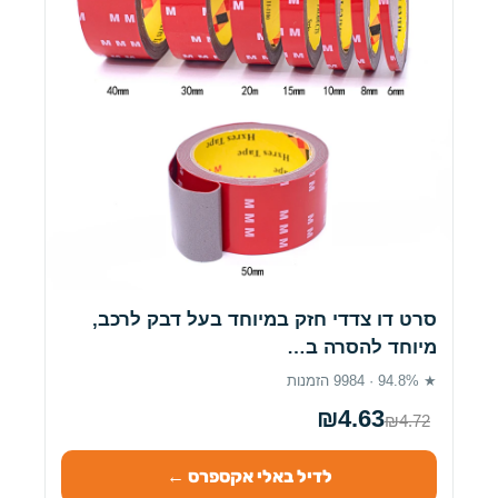
סרט דו צדדי חזק במיוחד בעל דבק לרכב,
מיוחד להסרה ב…
★ 94.8% · 9984 הזמנות
₪4.63
₪4.72
לדיל באלי אקספרס ←