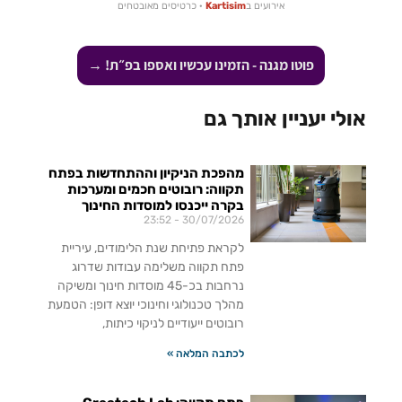
אירועים ב
Kartisim
· כרטיסים מאובטחים
פוטו מגנה - הזמינו עכשיו ואספו בפ״ת! →
אולי יעניין אותך גם
מהפכת הניקיון וההתחדשות בפתח
תקווה: רובוטים חכמים ומערכות
בקרה ייכנסו למוסדות החינוך
23:52
30/07/2026
לקראת פתיחת שנת הלימודים, עיריית
פתח תקווה משלימה עבודות שדרוג
נרחבות בכ-45 מוסדות חינוך ומשיקה
מהלך טכנולוגי וחינוכי יוצא דופן: הטמעת
רובוטים ייעודיים לניקוי כיתות,
לכתבה המלאה »