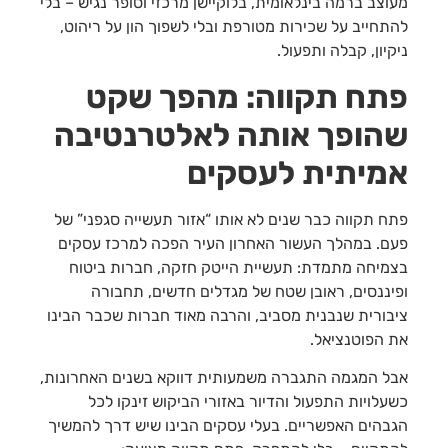
מעוצב ברמה בינלאומית, בלוקיישן מרכזי וסופר נגיש – בלי
להתחייב על שכירות מטורפת ובלי לשפוך הון על ריהוט,
ניקיון, קבלה ותפעול.
פתח תקווה: מהפך שקט
שהופך אותה לאלטרנטיבה
אמיתית לעסקים
פתח תקווה כבר שנים לא אותו “אזור תעשייה סגפני” של
פעם. במהלך העשור האחרון העיר הפכה למרכז עסקים
בצמיחה מתמדת: תעשיית הייטק חזקה, חברות ביטוח
ופיננסים, ראובן שטח של מגדלים חדשים, תחבורה
ציבורית שנבנית מסביב, והרבה מאוד חברות שכבר הבינו
את הפוטנציאל.
אבל המגמה התגברה משמעותית דווקא בשנים האחרונות,
כשעלויות התפעול והדיור באזורי הביקוש זינקו לכל
הגבהים האפשריים. בעלי עסקים הבינו שיש דרך להמשיך