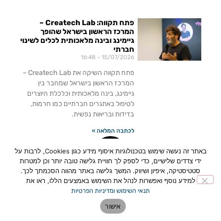
פתח תקווה: Createch Lab –
המרכז הראשון בישראל שהופך
גיימינג ובינה מלאכותית לכלים לשינוי
חברתי
16:48
15/07/2026
פתח תקווה השיקה את Createch Lab –
המרכז הראשון בישראל שמחבר בין
גיימינג, בינה מלאכותית וכלכלת היוצרים
לטיפול באתגרים חברתיים כמו חרמות,
בדידות ובריאות נפשית.
לכתבה המלאה »
באתר זה נעשה שימוש בטכנולוגיות איסוף מידע כגון Cookies, לרבות על
ידי צדדים שלישיים, כדי לספק לך חוויית גלישה טובה יותר וכן למטרות
סטטיסטיקה, איפיון ושיווק. המשך גלישה באתר מהווה הסכמתך לכך.
למידע נוסף ואפשרות לנהל את השימוש באמצעים הללו, ראו את
תנאי השימוש ומדיניות הפרטיות
אישור