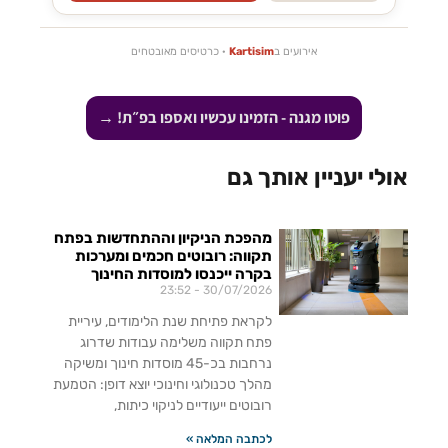
אירועים ב
Kartisim
· כרטיסים מאובטחים
פוטו מגנה - הזמינו עכשיו ואספו בפ״ת! →
אולי יעניין אותך גם
מהפכת הניקיון וההתחדשות בפתח
תקווה: רובוטים חכמים ומערכות
בקרה ייכנסו למוסדות החינוך
23:52
30/07/2026
לקראת פתיחת שנת הלימודים, עיריית
פתח תקווה משלימה עבודות שדרוג
נרחבות בכ-45 מוסדות חינוך ומשיקה
מהלך טכנולוגי וחינוכי יוצא דופן: הטמעת
רובוטים ייעודיים לניקוי כיתות,
לכתבה המלאה »