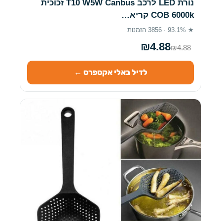
נורת LED לרכב T10 W5W Canbus זכוכית
COB 6000k קריא…
★ 93.1% · 3856 הזמנות
₪4.88
₪4.88
לדיל באלי אקספרס ←