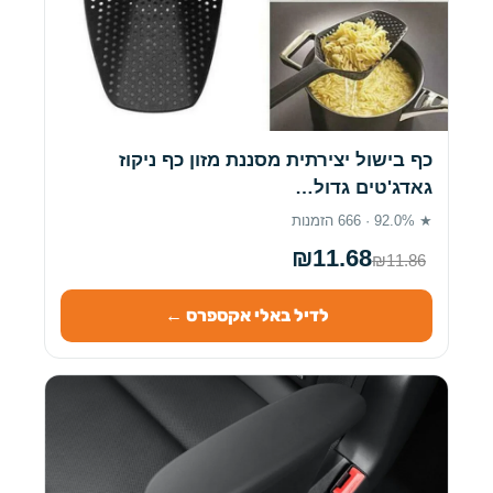
כף בישול יצירתית מסננת מזון כף ניקוז
גאדג'טים גדול…
★ 92.0% · 666 הזמנות
₪11.68
₪11.86
לדיל באלי אקספרס ←