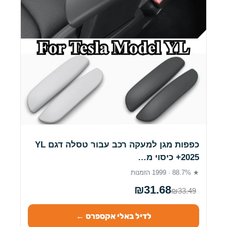
כפפות מגן למעקה רכב עבור טסלה דגם YL
2025+ כיסוי מ…
★ 88.7% · 1999 הזמנות
₪31.68
₪33.49
לדיל באלי אקספרס ←