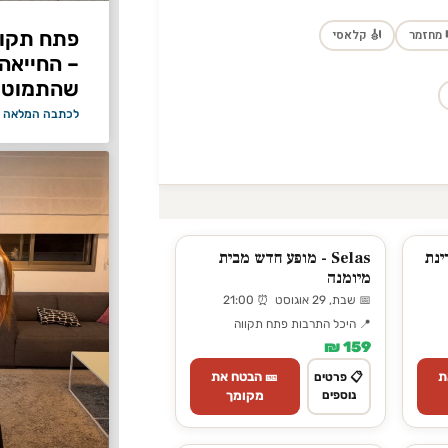
ם דרמטית
🎻 קלאסי
🎼 מחז
חת לאישה
ה ברחוב
כתבה המלאה »
Selas - מופע חדש מבית
סינ
מיומנה
📅 שבת, 29 אוגוסט ⏰ 21:00
📍 היכל התרבות פתח תקווה
159 ₪
🎫 הבטח את

📋 פרטים
מקומך
נוספים