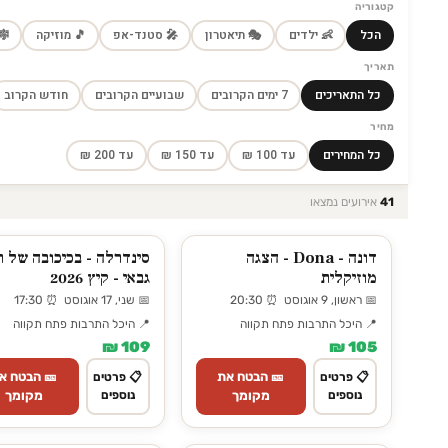
קטגוריה
מר
🎵 מוזיקה
🎤 סטנד-אפ
🎭 תיאטרון
👶 ילדים
הכל
תאריך
חודש הקרוב
שבועיים הקרובים
7 ימים הקרובים
כל התאריכים
מחיר
עד 200 ₪
עד 150 ₪
עד 100 ₪
כל המחירים
אירועים נמצאו
41
דרלה - בכיכובה של רינת
דונה - Dona - הצגה
גבאי - קיץ 2026
מוזיקלית
📅 שני, 17 אוגוסט ⏰ 17:30
📅 ראשון, 9 אוגוסט ⏰ 20:30
📍 היכל התרבות פתח תקווה
📍 היכל התרבות פתח תקווה
109 ₪
105 ₪
 הבטח את
🎫 הבטח את
📋 פרטים
📋 פרטים
מקומך
נוספים
מקומך
נוספים