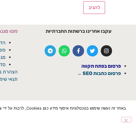
עקבו אחרינו ברשתות החברתיות
פוטו מגנ
הדפ
פוט
מגנ
סדנ
פרסום בפתח תקווה
הצהרת נג
פרסום כתבות SEO →
תנאי שימו
באתר זה נעשה שימוש ב
הצטרף לוואטספ
✕
© כל הזכויות שמורת ל'פתח תקוואי'