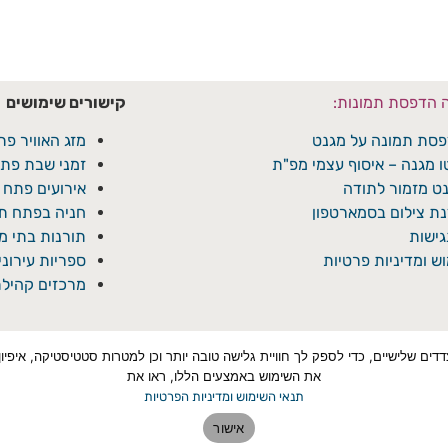
ה הדפסת תמונות:
קישורים שימושים
סת תמונה על מגנט
מזג האוויר פת
ו מגנה – איסוף עצמי מפ"ת
זמני שבת פתח
ט מזמור לתודה
אירועים פתח 
ת צילום בסמארטפון
חניה בפתח תק
ישות
תורנות בתי 
ש ומדיניות פרטיות
ספריות עירונ
מרכזים קהילת
טכנולוגיות איסוף מידע כגון Cookies, לרבות על ידי צדדים שלישיים, כדי לספק לך חוויית גלישה טובה יותר ו
את השימוש באמצעים הללו, ראו את
תנאי השימוש ומדיניות הפרטיות
אישור